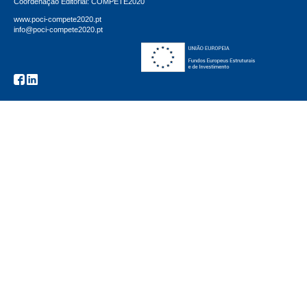
Coordenação Editorial: COMPETE2020
www.poci-compete2020.pt
info@poci-compete2020.pt