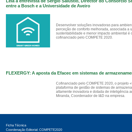
Leia a entrevista de Sérgio Salústio, Director do Consórcio
entre a Bosch e a Universidade de Aveiro
Desenvolver soluções inovadoras para ambien
perceção de conforto melhorada, associada a 
sustentabilidade e menor impacto ambiental é o
cofinanciado pelo COMPETE 2020.
FLEXERGY: A aposta da Efacec em sistemas de armazenamen
Cofinanciado pelo COMPETE 2020, o projeto «
plataforma de gestão de sistemas de armazen
altamente inovadora e dotada de inteligência ar
Miranda, Coordenador de I&D na empresa.
Ficha Técnica
Coordenação Editorial: COMPETE2020