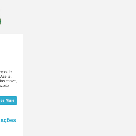
rços de
Azeite,
dos chave,
Azeite
cações