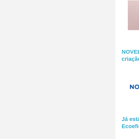
NOVEL
criaçã
Já est
Ecoefi