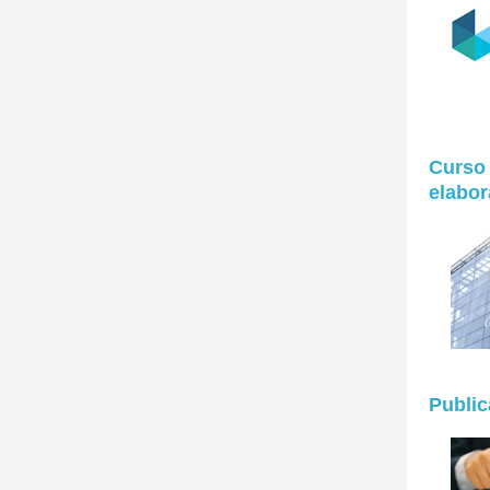
Curso 
elabor
Publi