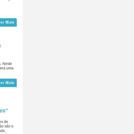
e
a. Neste
 Terá uma
es"
os de
ão são o
ada.