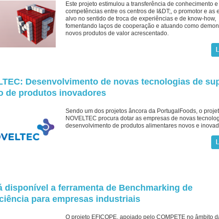
Este projeto estimulou a transferência de conhecimento e
competências entre os centros de I&DT;, o promotor e as
alvo no sentido de troca de experiências e de know-how,
fomentando laços de cooperação e atuando como demon
novos produtos de valor acrescentado.
TEC: Desenvolvimento de novas tecnologias de sup
o de produtos inovadores
Sendo um dos projetos âncora da PortugalFoods, o proje
NOVELTEC procura dotar as empresas de novas tecnolog
desenvolvimento de produtos alimentares novos e inovad
á disponível a ferramenta de Benchmarking de
ciência para empresas industriais
O projeto EFICOPE, apoiado pelo COMPETE no âmbito d