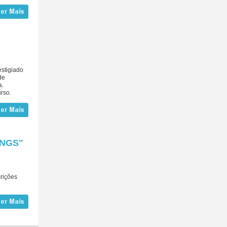
estigiado
de
a.
rso.
INGS"
rições