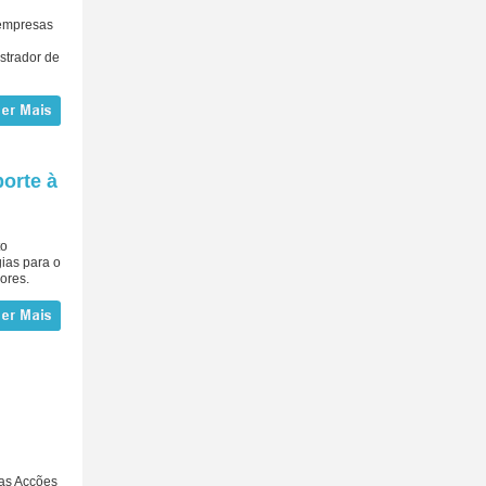
 empresas
strador de
orte à
to
ias para o
ores.
as Acções