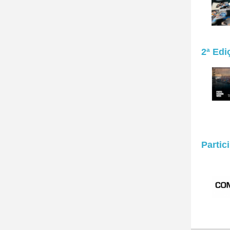
2ª Edi
Parti