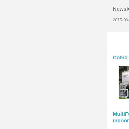
Newsle
2015-09
Como “
MultiF
indoor