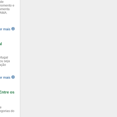
 de
 momento e
comenta
 AMA.
er mais
l
rtugal
ou seja
ração
er mais
Entre os
 e
egorias do