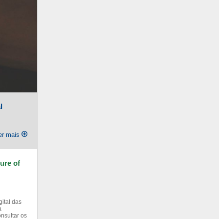
l
er mais
ure of
gital das
a
nsultar os