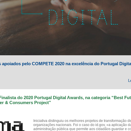
s apoiados pelo COMPETE 2020 na excelência do Portugal Digita
L
Finalista do 2020 Portugal Digital Awards, na categoria “Best Fut
r & Consumers Project”
Iniciativa distinguiu os melhores projetos de transformação di
organizações nacionais. Foi o caso do id.gov, «a aplicação d
administração pública que permite aos cidadãos guardar e co