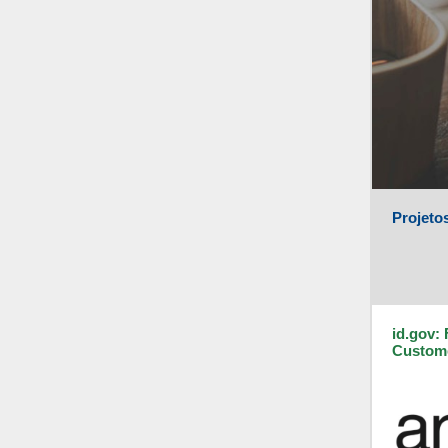
Projeto
id.gov: 
Custome