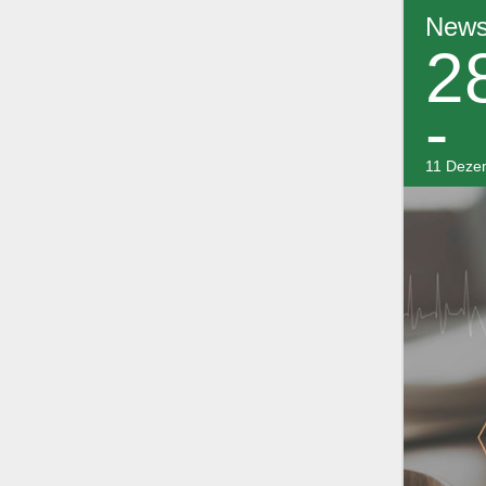
Newsl
2
-
11 Deze