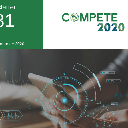
etter
81
mbro de 2020