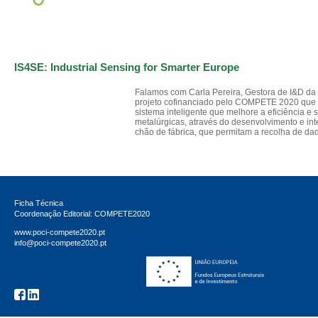
IS4SE: Industrial Sensing for Smarter Europe
Falamos com Carla Pereira, Gestora de I&D da 
projeto cofinanciado pelo COMPETE 2020 que 
sistema inteligente que melhore a eficiência 
metalúrgicas, através do desenvolvimento e in
chão de fábrica, que permitam a recolha de da
Ficha Técnica
Coordenação Editorial: COMPETE2020
www.poci-compete2020.pt
info@poci-compete2020.pt