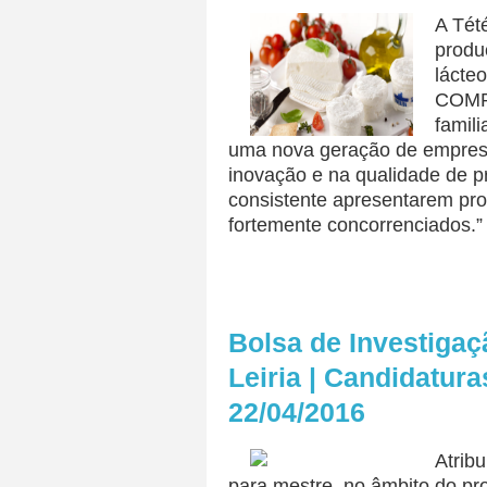
A Tét
produ
lácteo
COMP
famil
uma nova geração de empres
inovação e na qualidade de p
consistente apresentarem pr
fortemente concorrenciados.”
Bolsa de Investigaçã
Leiria | Candidatura
22/04/2016
Atrib
para mestre, no âmbito do proj