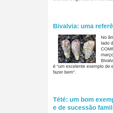
Bivalvia: uma refer
No âm
lado d
COMPE
março,
Bival
é “um excelente exemplo de
fazer bem”.
Tété: um bom exem
e de sucessão fami