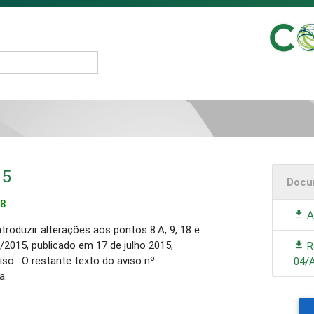
15
Docu
18
A
troduzir alterações aos pontos 8.A, 9, 18 e
/2015, publicado em 17 de julho 2015,
R
so . O restante texto do aviso nº
04/
a.