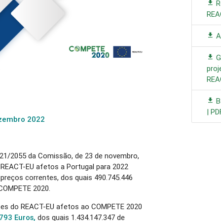
R
REA
A
Gu
pro
REA
B
| PD
zembro 2022
021/2055 da Comissão, de 23 de novembro,
 REACT-EU afetos a Portugal para 2022
 preços correntes, dos quais 490.745.446
o COMPETE 2020.
entes do REACT-EU afetos ao COMPETE 2020
793 Euros,
dos quais 1.434.147.347 de