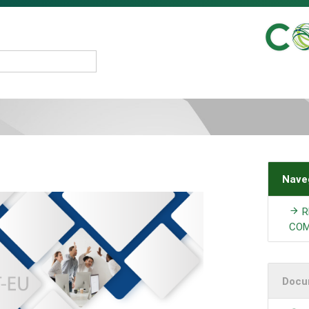
Nave
R
COM
Docu