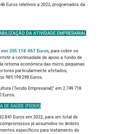
446 Euros relativos a 2022, programados da
ABILIZAÇÃO DA ATIVIDADE EMPRESARIAL
 em 255.118.467 Euros
,
para cobrir os
mitir a continuidade de apoio a fundo de
 da retoma económica das micro, pequenas
ectores particularmente afetados,
os 985.199.298 Euros;
Cultura (Tecido Empresarial)” em 2.749.718
0 Euros;
A DE SAÚDE (FEDER)
2.841 Euros em 2022, para um total de
os compromissos já assumidos no âmbito
mentos específicos para tratamento do