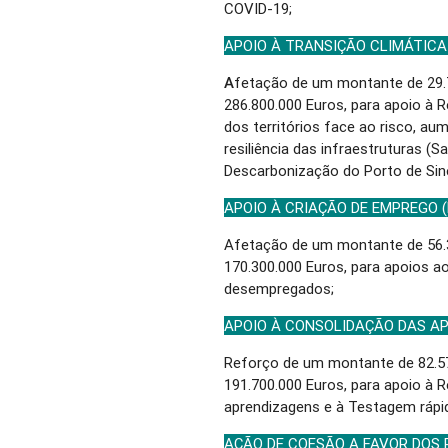
COVID-19;
APOIO À TRANSIÇÃO CLIMÁTICA 
A
fetação de um montante de 29.7
286.800.000 Euros, para apoio à Re
dos territórios face ao risco, a
resiliência das infraestruturas (
Descarbonização do Porto de Sin
APOIO À CRIAÇÃO DE EMPREGO (
Afetação de um montante de 56.3
170.300.000 Euros, para apoios a
desempregados;
APOIO À CONSOLIDAÇÃO DAS AP
Reforço de um montante de 82.57
191.700.000 Euros, para apoio à 
aprendizagens e à Testagem rápi
AÇÃO DE COESÃO A FAVOR DOS 