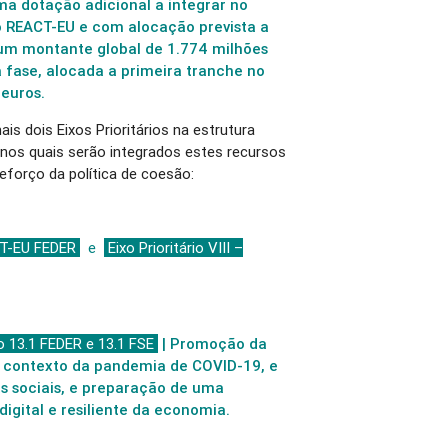
a dotação adicional a integrar no
 REACT-EU e com alocação prevista a
num montante global de 1.774 milhões
a fase, alocada a primeira tranche no
euros.
s dois Eixos Prioritários na estrutura
os quais serão integrados estes recursos
eforço da política de coesão:
ACT-EU FEDER
e
Eixo Prioritário VIII –
o 13.1 FEDER e 13.1 FSE
| Promoção da
o contexto da pandemia de COVID-19, e
s sociais, e preparação de uma
igital e resiliente da economia.