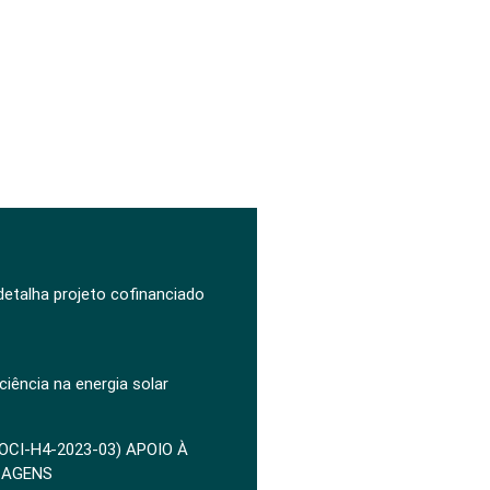
 detalha projeto cofinanciado
ciência na energia solar
POCI-H4-2023-03) APOIO À
ZAGENS