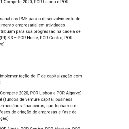
 3.1 Compete 2020, POR Lisboa e POR
arial das PME para o desenvolvimento de
stimento empresarial em atividades
ntribuam para sua progressão na cadeia de
 (PI) 3.3 – POR Norte, POR Centro, POR
e).
 implementação de IF de capitalização com
:
 (Compete 2020, POR Lisboa e POR Algarve)
al (fundos de venture capital, business
ntermediários financeiros, que tenham em
fases de criação de empresas e fase de
ages).
 (POR Norte, POR Centro, POR Alentejo, POR