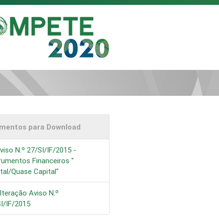
mentos para Download
iso N.º 27/SI/IF/2015 -
rumentos Financeiros "
tal/Quase Capital"
lteração Aviso N.º
I/IF/2015