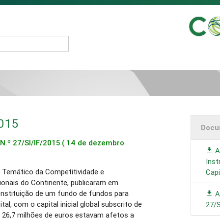
2015
Docu
N.º 27/SI/IF/2015
( 14 de dezembro
Av
Inst
 Temático da Competitividade e
Capi
ionais do Continente, publicaram em
onstituição de um fundo de fundos para
A
tal, com o capital inicial global subscrito de
27/S
s 26,7 milhões de euros estavam afetos a