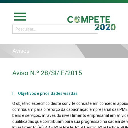
menu
Avisos
Aviso N.º 28/SI/IF/2015
I. Objetivos e prioridades visadas
O objetivo específico deste convite consiste em conceder apoios
contribuam para o reforço da capacitação empresarial das PME
bens e serviços, através do investimento empresarial em ativid
qualificadas que contribuam para sua progressão na cadeia de v
Investimento (PI) 3.3 – POR Norte, POR Centro, POR Lisboa, POR