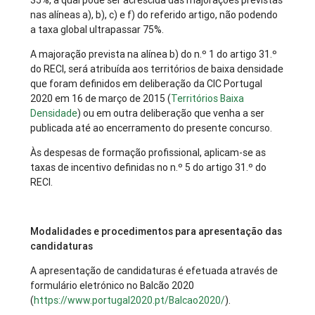
35%, a qual pode ser acrescida das majorações previstas
nas alíneas a), b), c) e f) do referido artigo, não podendo
a taxa global ultrapassar 75%.
A majoração prevista na alínea b) do n.º 1 do artigo 31.º
do RECI, será atribuída aos territórios de baixa densidade
que foram definidos em deliberação da CIC Portugal
2020 em 16 de março de 2015 (
Territórios Baixa
Densidade
) ou em outra deliberação que venha a ser
publicada até ao encerramento do presente concurso.
Às despesas de formação profissional, aplicam-se as
taxas de incentivo definidas no n.º 5 do artigo 31.º do
RECI.
Modalidades e procedimentos para apresentação das
candidaturas
A apresentação de candidaturas é efetuada através de
formulário eletrónico no Balcão 2020
(
https://www.portugal2020.pt/Balcao2020/
).