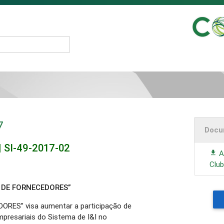
7
Docu
| SI-49-2017-02
Av
Clu
ES DE FORNECEDORES”
DORES” visa aumentar a participação de
presariais do Sistema de I&I no