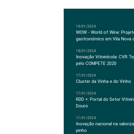
18/01/2024
WOW - World of Wine: Projeto
gastronómico em Vila Nova 
18/01/2024
Inovação Vitivinícola: CVR Te
pelo COMPETE 2020
17/01/2024
Cluster da Vinha e do Vinho
17/01/2024
RDD +: Portal do Setor Vitiv
Douro
11/01/2024
Inovação nacional na valoriz
pinho