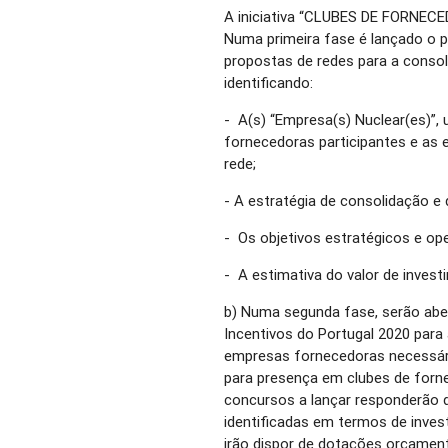
A iniciativa “CLUBES DE FORNECE
Numa primeira fase é lançado o 
propostas de redes para a conso
identificando:
- A(s) “Empresa(s) Nuclear(es)”
fornecedoras participantes e as e
rede;
- A estratégia de consolidação e
- Os objetivos estratégicos e oper
- A estimativa do valor de invest
b) Numa segunda fase, serão ab
Incentivos do Portugal 2020 para 
empresas fornecedoras necessári
para presença em clubes de forne
concursos a lançar responderão 
identificadas em termos de inve
irão dispor de dotações orçament