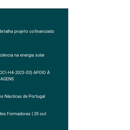
 detalha projeto cofinanciado
ciência na energia solar
POCI-H4-2023-03) APOIO À
ZAGENS
es Náuticas de Portugal
ades Formadoras | 20 out