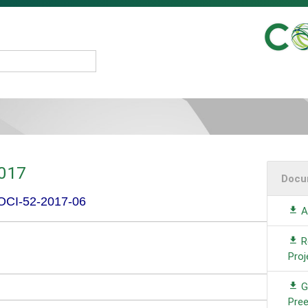
2017
Docu
POCI-52-2017-06
A
R
Proj
G
Pre