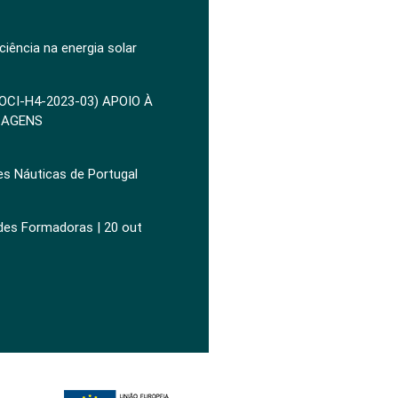
ciência na energia solar
POCI-H4-2023-03) APOIO À
ZAGENS
es Náuticas de Portugal
ades Formadoras | 20 out