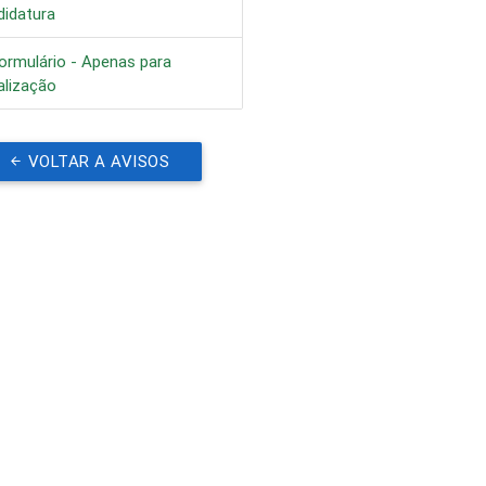
didatura
ormulário - Apenas para
alização
VOLTAR A AVISOS