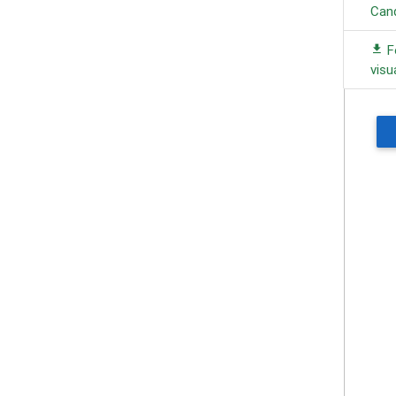
Can
F
visu