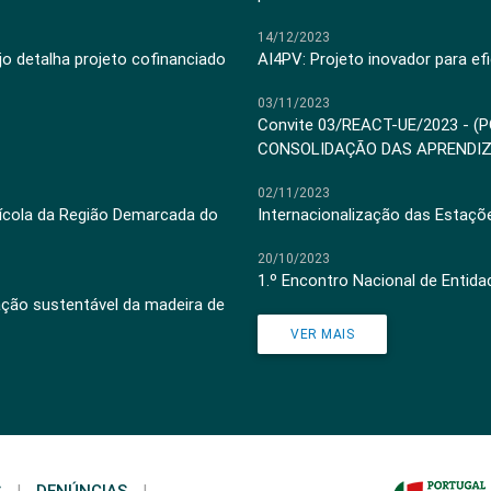
14/12/2023
jo detalha projeto cofinanciado
AI4PV: Projeto inovador para efi
03/11/2023
Convite 03/REACT-UE/2023 - (
CONSOLIDAÇÃO DAS APRENDI
02/11/2023
inícola da Região Demarcada do
Internacionalização das Estaçõ
20/10/2023
1.º Encontro Nacional de Entid
ação sustentável da madeira de
VER MAIS
S
|
DENÚNCIAS
|