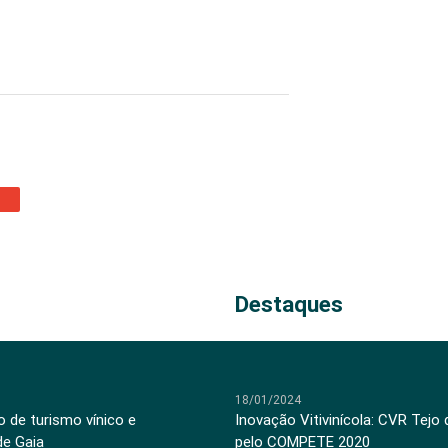
Destaques
18/01/2024
 de turismo vínico e
Inovação Vitivinícola: CVR Tejo
de Gaia
pelo COMPETE 2020