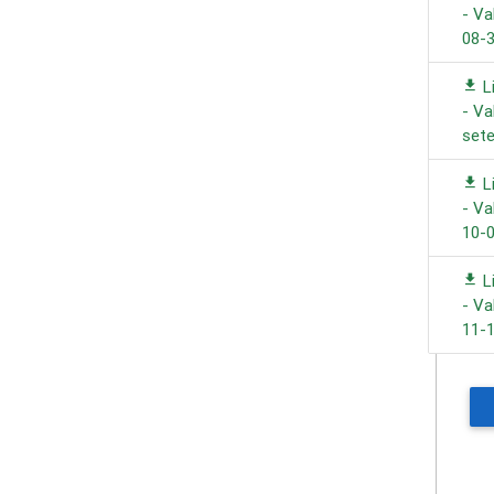
- Va
08-
L
- Va
set
L
- Va
10-
L
- Va
11-