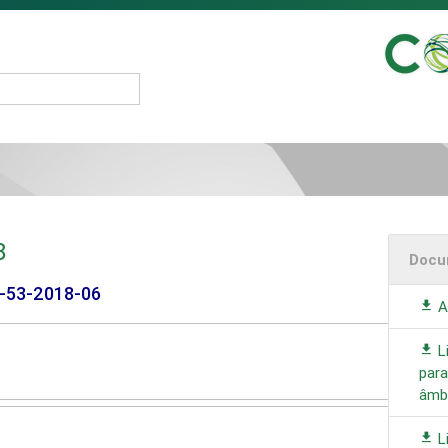
8
Docu
I-53-2018-06
A
L
para
âmbi
L