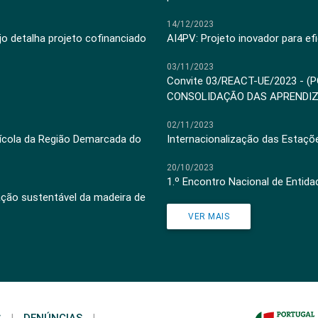
14/12/2023
jo detalha projeto cofinanciado
AI4PV: Projeto inovador para efi
03/11/2023
Convite 03/REACT-UE/2023 - (
CONSOLIDAÇÃO DAS APRENDI
02/11/2023
inícola da Região Demarcada do
Internacionalização das Estaçõ
20/10/2023
1.º Encontro Nacional de Entid
ação sustentável da madeira de
VER MAIS
S
|
DENÚNCIAS
|