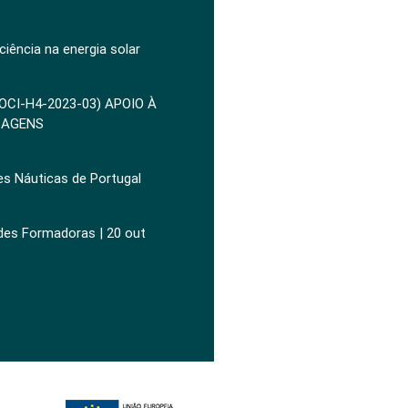
ciência na energia solar
POCI-H4-2023-03) APOIO À
ZAGENS
es Náuticas de Portugal
ades Formadoras | 20 out