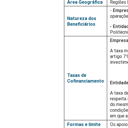
Área Geográfica
Regiões N
-
Empre
operaçõ
Natureza dos
Beneficiários
- Entida
Politécn
Empres
A taxa má
artigo 7
investim
Taxas de
Cofinanciamento
Entidade
A taxa de
respeita
do mesmo
condiçõe
em que a
Formas e limite
Os apoio