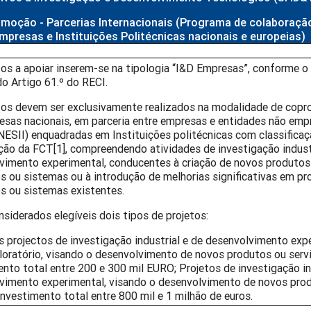
moção - Parcerias Internacionais (Programa de colaboraçã
mpresas e Instituições Politécnicas nacionais e europeias)
tos a apoiar inserem-se na tipologia “I&D Empresas”, conforme o 
do Artigo 61.º do RECI.
tos devem ser exclusivamente realizados na modalidade de copr
esas nacionais, em parceria entre empresas e entidades não emp
ENESII) enquadradas em Instituições politécnicas com classific
ação da FCT[1], compreendendo atividades de investigação indust
vimento experimental, conducentes à criação de novos produtos 
s ou sistemas ou à introdução de melhorias significativas em pro
s ou sistemas existentes.
siderados elegíveis dois tipos de projetos:
 projectos de investigação industrial e de desenvolvimento expe
loratório, visando o desenvolvimento de novos produtos ou ser
ento total entre 200 e 300 mil EURO; Projetos de investigação in
vimento experimental, visando o desenvolvimento de novos prod
nvestimento total entre 800 mil e 1 milhão de euros.