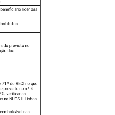
.
beneficiário líder das
Institutos
os do previsto no
eção dos
go 71.º do RECI no que
 previsto no n.º 4
%, verificar as
s na NUTS II Lisboa,
reembolsável nas