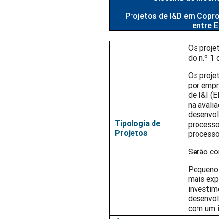
Projetos de I&D em Copro
entre E
Os proje
do n.º 1 
Os proje
por empr
de I&I (
na avali
desenvol
Tipologia de
processo
Projetos
processo
Serão con
Pequenos
mais exp
investim
desenvol
com um i