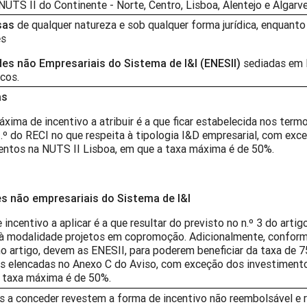
UTS II do Continente - Norte, Centro, Lisboa, Alentejo e Algarve
sas
de qualquer natureza e sob qualquer forma jurídica, enquanto 
es
des não Empresariais do Sistema de I&I (ENESII)
sediadas em 
icos.
as
xima de incentivo a atribuir é a que ficar estabelecida nos term
1.º do RECI no que respeita à tipologia I&D empresarial, com exc
entos na NUTS II Lisboa, em que a taxa máxima é de 50%.
s não empresariais do Sistema de I&I
 incentivo a aplicar é a que resultar do previsto no n.º 3 do arti
 à modalidade projetos em copromoção. Adicionalmente, conforme
 artigo, devem as ENESII, para poderem beneficiar da taxa de 75
s elencadas no Anexo C do Aviso, com exceção dos investimento
 taxa máxima é de 50%.
s a conceder revestem a forma de incentivo não reembolsável e 