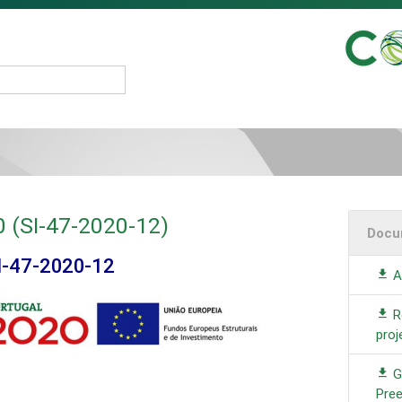
0 (SI-47-2020-12)
Docu
I-47-2020-12
A
R
proj
G
Pre