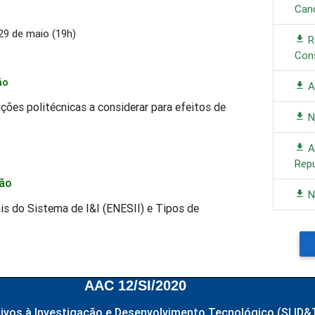
Can
29 de maio (19h)
R
Con
ão
A
ções politécnicas a considerar para efeitos de
N
A
Rep
ção
N
is do Sistema de I&I (ENESII) e Tipos de
AAC 12
/SI/2020
ivos à Investigação e Desenvolvimento Tecnológico (SI ID&T