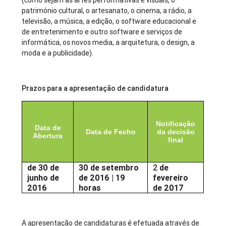
(como sejam as artes performativas e visuais, o
património cultural, o artesanato, o cinema, a rádio, a
televisão, a música, a edição, o software educacional e
de entretenimento e outro software e serviços de
informática, os novos media, a arquitetura, o design, a
moda e a publicidade).
Prazos para a apresentação de candidatura
Notificação
Data de
Data de Fecho
da decisão
Abertura
final
de 30 de
30 de setembro
2
de
junho de
de 2016 | 19
fevereiro
2016
horas
de 2017
A apresentação de candidaturas é efetuada através de