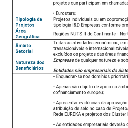
projetos que participam em chamada
• Eurostars;
Tipologia de
Projetos individuais ou em copromoção
Projetos
tipologia I&D Empresas conforme previ
Área
Regiões NUTS II do Continente - Norte
Geográfica
Todas as atividades económicas, em e
Âmbito
transacionáveis e internacionalizáve
Setorial
excluídos os projetos das áreas financ
Empresas
de qualquer natureza e sob
Natureza dos
Beneficiários
Entidades não empresariais do Sist
- Enquadrar-se nos domínios prioritár
- Apenas são objeto de apoio no âmb
cofinanciamento europeu;
- Apresentar evidências da aprovaçã
atribuição de selo no caso de Projeto
Rede EUREKA e projetos dos Cluster
- As entidades empresariais deverão 