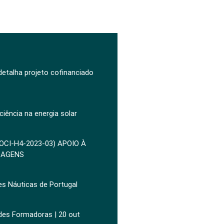
 detalha projeto cofinanciado
ciência na energia solar
POCI-H4-2023-03) APOIO À
ZAGENS
es Náuticas de Portugal
ades Formadoras | 20 out