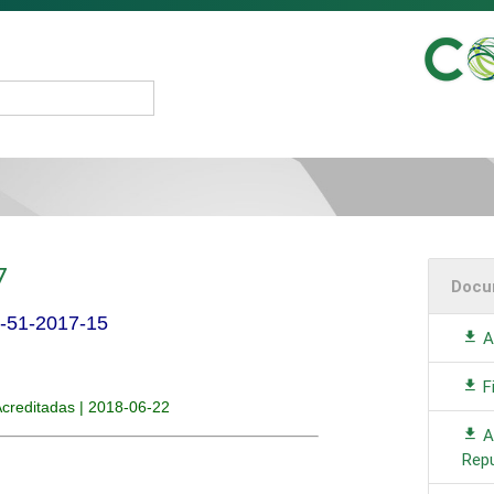
7
Docu
I-51-2017-15
A
F
Acreditadas | 2018-06-22
A
Rep
7