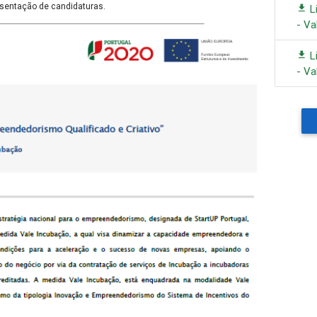
sentação de candidaturas.​
L
- Va
L
- Va