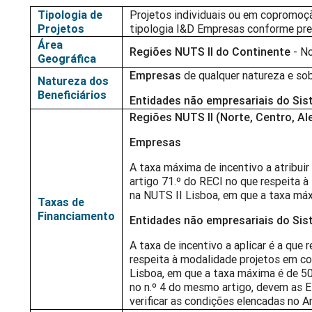
Tipologia de
Projetos individuais ou em copromoção
Projetos
tipologia I&D Empresas conforme previ
Área
Regiões NUTS II do Continente
- N
Geográfica
Empresas
de qualquer natureza e sob
Natureza dos
Beneficiários
Entidades não empresariais do Sis
Regiões NUTS II (Norte, Centro, Al
Empresas
A taxa máxima de incentivo a atribuir
artigo 71.º do RECI no que respeita 
na NUTS II Lisboa, em que a taxa má
Taxas de
Financiamento
Entidades não empresariais do Sis
A taxa de incentivo a aplicar é a que 
respeita à modalidade projetos em 
Lisboa, em que a taxa máxima é de 5
no n.º 4 do mesmo artigo, devem as E
verificar as condições elencadas no A