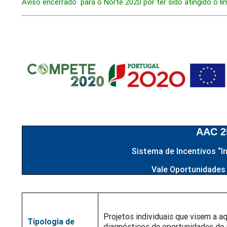
Aviso encerrado para o Norte 2020 por ter sido atingido o l
AAC 2
Sistema de Incentivos “I
Vale Oportunidades 
Projetos individuais que visem a a
Tipologia de
diagnósticos de oportunidades de 