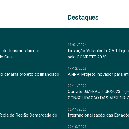
Destaques
18/01/2024
 de turismo vínico e
Inovação Vitivinícola: CVR Tejo
de Gaia
pelo COMPETE 2020
14/12/2023
jo detalha projeto cofinanciado
AI4PV: Projeto inovador para efi
03/11/2023
Convite 03/REACT-UE/2023 - (
CONSOLIDAÇÃO DAS APRENDI
02/11/2023
inícola da Região Demarcada do
Internacionalização das Estaçõ
20/10/2023