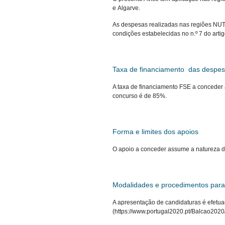
e Algarve.
As despesas realizadas nas regiões NUTS
condições estabelecidas no n.º 7 do arti
Taxa de financiamento das despes
A taxa de financiamento FSE a conceder
concurso é de 85%.
Forma e limites dos apoios
O apoio a conceder assume a natureza d
Modalidades e procedimentos para
A apresentação de candidaturas é efetua
(https://www.portugal2020.pt/Balcao2020