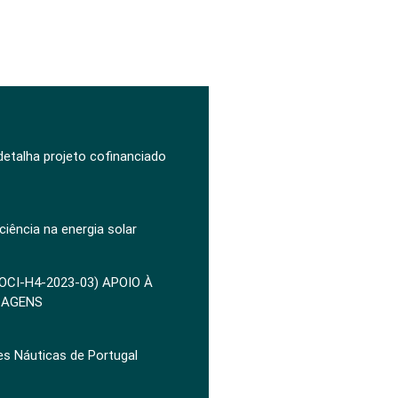
 detalha projeto cofinanciado
ciência na energia solar
POCI-H4-2023-03) APOIO À
ZAGENS
es Náuticas de Portugal