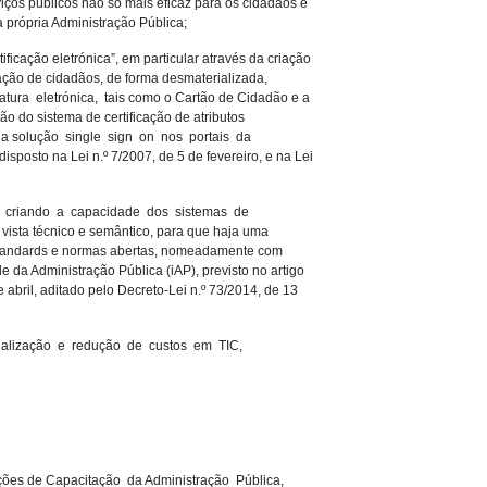
iços públicos não só mais eficaz para os cidadãos e
própria Administração Pública;
ificação eletrónica”, em particular através da criação
ção de cidadãos, de forma desmaterializada,
atura eletrónica, tais como o Cartão de Cidadão e a
ão do sistema de certificação de atributos
o da solução single sign on nos portais da
posto na Lei n.º 7/2007, de 5 de fevereiro, e na Lei
e criando a capacidade dos sistemas de
e vista técnico e semântico, para que haja uma
standards e normas abertas, nomeadamente com
e da Administração Pública (iAP), previsto no artigo
e abril, aditado pelo Decreto-Lei n.º 73/2014, de 13
onalização e redução de custos em TIC,
ções de Capacitação da Administração Pública,