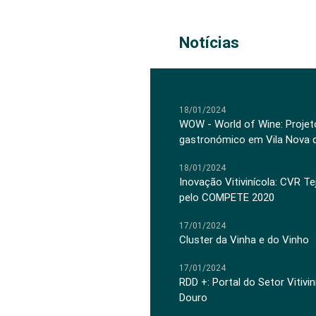
Notícias
18/01/2024
WOW - World of Wine: Projeto
gastronómico em Vila Nova 
18/01/2024
Inovação Vitivinícola: CVR Te
pelo COMPETE 2020
17/01/2024
Cluster da Vinha e do Vinho
17/01/2024
RDD +: Portal do Setor Vitiv
Douro