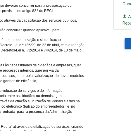
Can
iso deverão concorrer para a prossecução do
s previstos no artigo 82.º do RECI:
A
ico através da capacitação dos serviços públicos.
Rep
o concorrer, quando aplicável, para:
atéria de modernização e simplificação
o Decreto-Lei n.º 135/99, de 22 de abril, com a redação
 Decretos-Lei n.º 72/2014 e 74/2014, de 13 de maio,
tas às necessidades de cidadãos e empresas, quer
e processos internos, quer por via da
processos, quer pela valorização de novos modelos
e ganhos de eficiência;
 divulgação de serviços e de informação
tacto entre os cidadãos ou demais agentes
avés da criação e utilização de Portais e sítios na
único eletrónico (balcão do empreendedor) e no
e entrada para a presença da Administração
 Regra” através da digitalização de serviços, criando