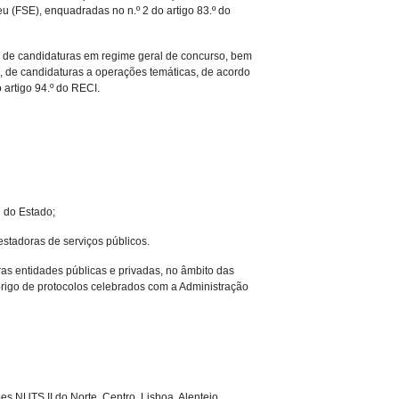
 (FSE), enquadradas no n.º 2 do artigo 83.º do
o de candidaturas em regime geral de concurso, bem
 de candidaturas a operações temáticas, de acordo
 artigo 94.º do RECI.
l do Estado;
estadoras de serviços públicos.
ras entidades públicas e privadas, no âmbito das
abrigo de protocolos celebrados com a Administração
es NUTS II do Norte, Centro, Lisboa, Alentejo