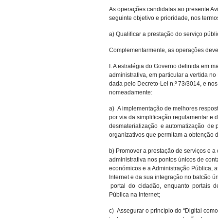
As operações candidatas ao presente Av
seguinte objetivo e prioridade, nos termo
a) Qualificar a prestação do serviço públ
Complementarmente, as operações deverã
I. A estratégia do Governo definida em m
administrativa, em particular a vertida n
dada pelo Decreto-Lei n.º 73/3014, e nos
nomeadamente:
a) A implementação de melhores respos
por via da simplificação regulamentar e d
desmaterialização e automatização de 
organizativos que permitam a obtenção d
b) Promover a prestação de serviços e a
administrativa nos pontos únicos de con
económicos e a Administração Pública, atr
Internet e da sua integração no balcão 
portal do cidadão, enquanto portais d
Pública na Internet;
c) Assegurar o princípio do “Digital como