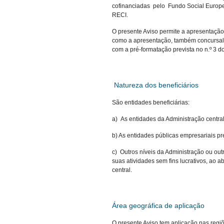
cofinanciadas pelo Fundo Social Europeu
RECI.
O presente Aviso permite a apresentaçã
como a apresentação, também concursal,
com a pré-formatação prevista no n.º 3 do
Natureza dos beneficiários
São entidades beneficiárias:
a) As entidades da Administração centra
b) As entidades públicas empresariais pr
c) Outros níveis da Administração ou out
suas atividades sem fins lucrativos, ao 
central.
Área geográfica de aplicação
O presente Aviso tem aplicação nas regiõ