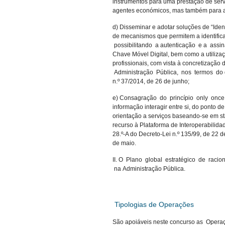
instrumentos para uma prestação de serv
agentes económicos, mas também para a 
d) Disseminar e adotar soluções de “Ident
de mecanismos que permitem a identifica
possibilitando a autenticação e a assin
Chave Móvel Digital, bem como a utilizaç
profissionais, com vista à concretizaçã
Administração Pública, nos termos do dis
n.º 37/2014, de 26 de junho;
e) Consagração do princípio only onc
informação interagir entre si, do ponto d
orientação a serviços baseando-se em 
recurso à Plataforma de Interoperabilidad
28.º-A do Decreto-Lei n.º 135/99, de 22 d
de maio.
II. O Plano global estratégico de raci
na Administração Pública.
Tipologias de Operações
São apoiáveis neste concurso as Opera