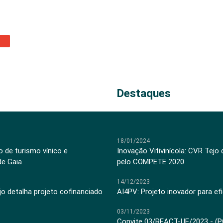
Destaques
18/01/2024
 de turismo vínico e
Inovação Vitivinícola: CVR Tejo
de Gaia
pelo COMPETE 2020
14/12/2023
jo detalha projeto cofinanciado
AI4PV: Projeto inovador para efi
03/11/2023
Convite 03/REACT-UE/2023 - (