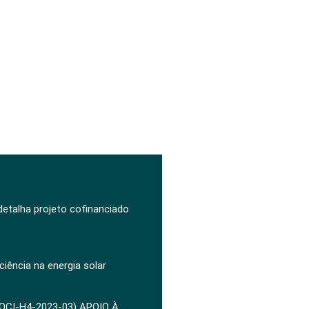
 detalha projeto cofinanciado
ciência na energia solar
POCI-H4-2023-03) APOIO À