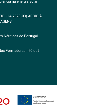
ciência na energia solar
POCI-H4-2023-03) APOIO À
ZAGENS
es Náuticas de Portugal
ades Formadoras | 20 out