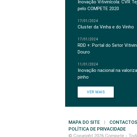
Inovação Vitivinícola: CVR Te
pelo COMPETE 2020
17/01/2024
Cluster da Vinha e do Vinho
17/01/2024
RDD +: Portal do Setor Vitiv
Douro
11/01/2024
Inovação nacional na valoriz
pinho
VER MAIS
MAPA DO SITE
|
CONTACTO
POLÍTICA DE PRIVACIDADE
© Copyright 2026 Compete - Todo