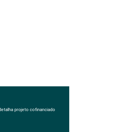
DA CIC
 detalha projeto cofinanciado