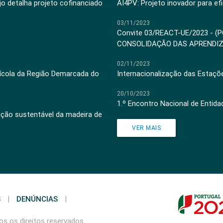
jo detalha projeto cofinanciado
AI4PV: Projeto inovador para efi
03/11/2023
Convite 03/REACT-UE/2023 - (
CONSOLIDAÇÃO DAS APRENDI
02/11/2023
inícola da Região Demarcada do
Internacionalização das Estaçõ
20/10/2023
1.º Encontro Nacional de Entid
ação sustentável da madeira de
VER MAIS
S
|
DENÚNCIAS
|
s os direitos reservados