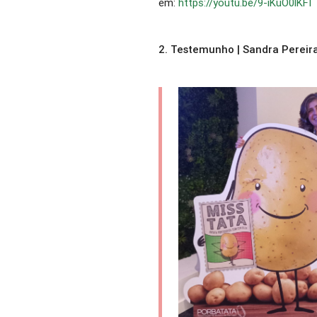
em:
https://youtu.be/9-iKuO0lKFI
2.
Testemunho | Sandra Pereira