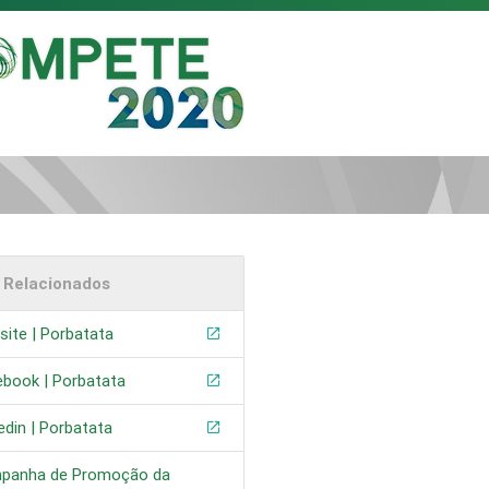
s Relacionados
ite | Porbatata
ebook | Porbatata
edin | Porbatata
panha de Promoção da