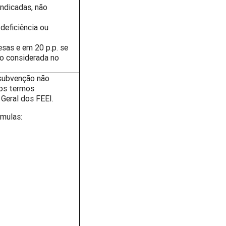
indicadas, não
deficiência ou
esas e em 20 p.p. se
o considerada no
 subvenção não
nos termos
 Geral dos FEEI.
rmulas: