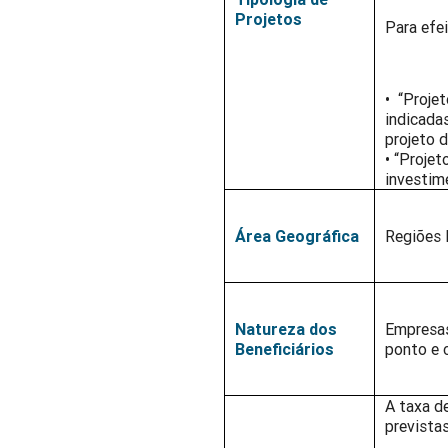
Projetos
Para efe
• “Proje
indicada
projeto 
• “Proje
investim
Área Geográfica
Regiões N
Natureza dos
Empresas
Beneficiários
ponto e 
A taxa d
previstas