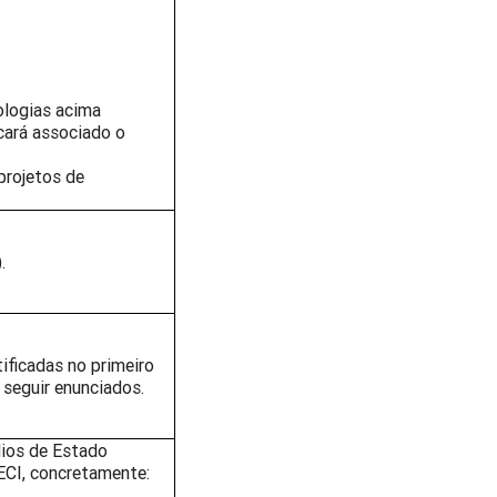
ologias acima
icará associado o
projetos de
.
ficadas no primeiro
 seguir enunciados.
lios de Estado
 RECI, concretamente: