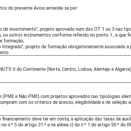
itos do presente Aviso entende-se por:
to de investimento”, projeto aprovado num dos OT 1 ou 3 nas tip
s, ou outros instrumentos conforme referido no ponto 1., a que f
de formação;
to Integrado”, projeto de formação obrigatoriamente associado a 
ento.
UTS II do Continente (Norte, Centro, Lisboa, Alentejo e Algarve)
 (PME e Não PME) com projetos aprovados nas tipologias identi
cumpram com os critérios de acesso, elegibilidade e de seleção a
e financiamento deve ter em conta, a aplicação das taxas de auxí
 no n.º 5 do artigo 31.º e na alínea c) do n.º 1 do artigo 50.º do