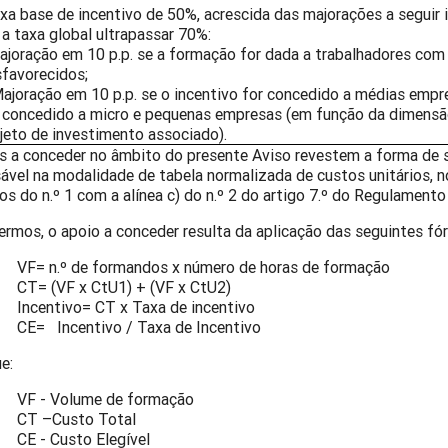
xa base de incentivo de 50%, acrescida das majorações a seguir 
a taxa global ultrapassar 70%:
ajoração em 10 p.p. se a formação for dada a trabalhadores com 
favorecidos;
Majoração em 10 p.p. se o incentivo for concedido a médias empr
 concedido a micro e pequenas empresas (em função da dimensã
jeto de investimento associado).
s a conceder no âmbito do presente Aviso revestem a forma de
ável na modalidade de tabela normalizada de custos unitários, 
s do n.º 1 com a alínea c) do n.º 2 do artigo 7.º do Regulamento
ermos, o apoio a conceder resulta da aplicação das seguintes fó
VF= n.º de formandos x número de horas de formação
CT= (VF x CtU1) + (VF x CtU2)
Incentivo= CT x Taxa de incentivo
CE= Incentivo / Taxa de Incentivo
e:
VF - Volume de formação
CT –Custo Total
CE - Custo Elegível