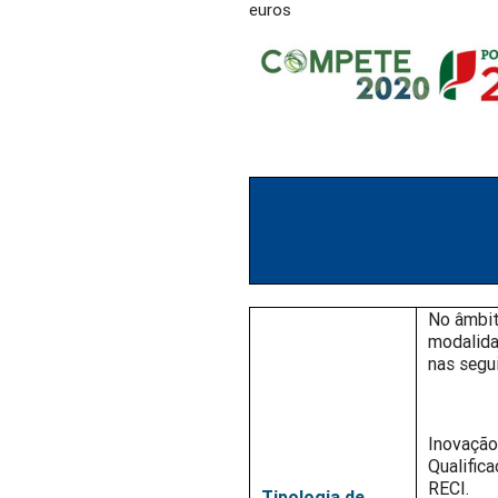
euros
No âmbit
modalida
nas segui
Inovação
Qualific
RECI.
Tipologia de