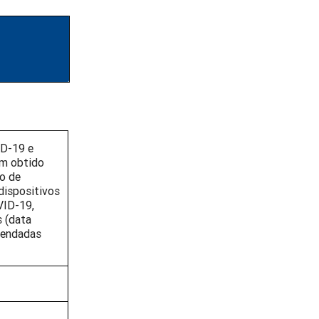
ID-19 e
am obtido
o de
dispositivos
VID-19,
s (data
omendadas