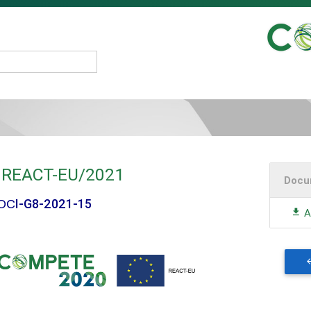
03 REACT-EU/2021
Docu
I-G8-2021-15
OC
A