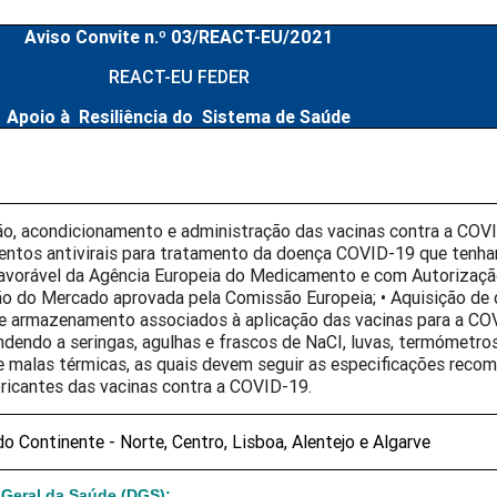
Aviso Convite n.º 03/REACT-EU/2021
REACT-EU FEDER
Apoio à Resiliência do Sistema de Saúde
o, acondicionamento e administração das vacinas contra a COV
ntos antivirais para tratamento da doença COVID-19 que tenh
favorável da Agência Europeia do Medicamento e com Autorizaçã
ão do Mercado aprovada pela Comissão Europeia; • Aquisição de 
e armazenamento associados à aplicação das vacinas para a CO
dendo a seringas, agulhas e frascos de NaCI, luvas, termómetro
 e malas térmicas, as quais devem seguir as especificações rec
ricantes das vacinas contra a COVID-19.
o Continente - Norte, Centro, Lisboa, Alentejo e Algarve
-Geral da Saúde (DGS);