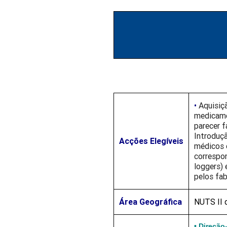
•
Aquisiçã
medicame
parecer 
Introduç
Acções Elegíveis
médicos 
correspon
loggers)
pelos fab
Área Geográfica
NUTS II d
• Direção