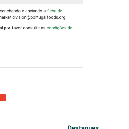
reenchendo e enviando a
ficha de
 market.division@portugalfoods.org
al por favor consulte as
condições de
Destaques