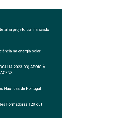
 detalha projeto cofinanciado
ciência na energia solar
POCI-H4-2023-03) APOIO À
ZAGENS
es Náuticas de Portugal
ades Formadoras | 20 out