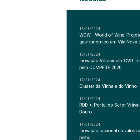
18/01/2024
WOW - World of Wine: Projeto
gastronómico em Vila Nova 
18/01/2024
Inovação Vitivinícola: CVR Te
pelo COMPETE 2020
17/01/2024
Cluster da Vinha e do Vinho
17/01/2024
RDD +: Portal do Setor Vitiv
Douro
11/01/2024
Inovação nacional na valoriz
pinho