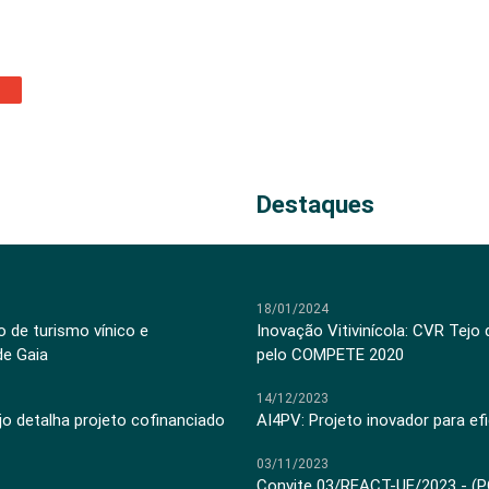
Destaques
18/01/2024
 de turismo vínico e
Inovação Vitivinícola: CVR Tejo
de Gaia
pelo COMPETE 2020
14/12/2023
jo detalha projeto cofinanciado
AI4PV: Projeto inovador para efi
03/11/2023
Convite 03/REACT-UE/2023 - (