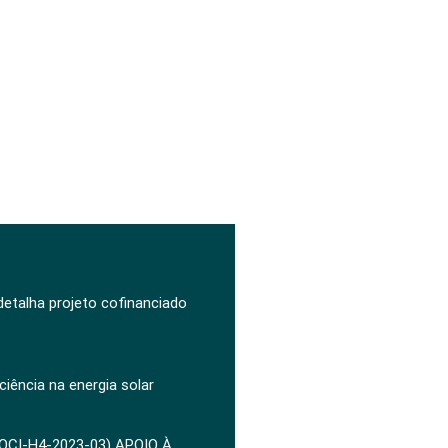
 detalha projeto cofinanciado
ciência na energia solar
POCI-H4-2023-03) APOIO À