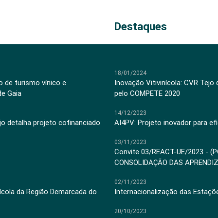
Destaques
18/01/2024
 de turismo vínico e
Inovação Vitivinícola: CVR Tejo
de Gaia
pelo COMPETE 2020
14/12/2023
jo detalha projeto cofinanciado
AI4PV: Projeto inovador para efi
03/11/2023
Convite 03/REACT-UE/2023 - (
CONSOLIDAÇÃO DAS APRENDI
02/11/2023
inícola da Região Demarcada do
Internacionalização das Estaçõ
20/10/2023