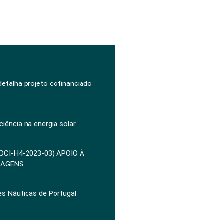
 detalha projeto cofinanciado
ciência na energia solar
POCI-H4-2023-03) APOIO À
ZAGENS
es Náuticas de Portugal