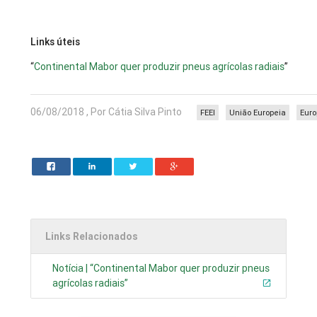
Links úteis
“
Continental Mabor quer produzir pneus agrícolas radiais
”
06/08/2018 , Por Cátia Silva Pinto
FEEI
União Europeia
Eur
Links Relacionados
Notícia | “Continental Mabor quer produzir pneus
agrícolas radiais”