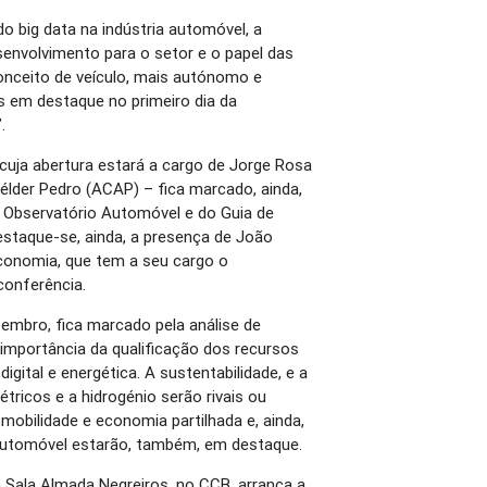
e do big data na indústria automóvel, a
senvolvimento para o setor e o papel das
onceito de veículo, mais autónomo e
 em destaque no primeiro dia da
.
 cuja abertura estará a cargo de Jorge Rosa
élder Pedro (ACAP) – fica marcado, ainda,
 Observatório Automóvel e do Guia de
staque-se, ainda, a presença de João
Economia, que tem a seu cargo o
conferência.
tembro, fica marcado pela análise de
importância da qualificação dos recursos
gital e energética. A sustentabilidade, e a
étricos e a hidrogénio serão rivais ou
obilidade e economia partilhada e, ainda,
 automóvel estarão, também, em destaque.
a Sala Almada Negreiros, no CCB, arranca a