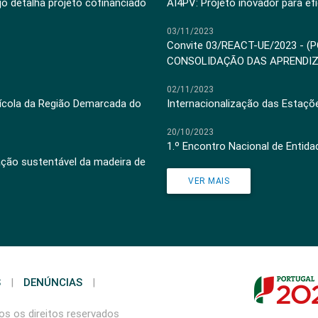
jo detalha projeto cofinanciado
AI4PV: Projeto inovador para efi
03/11/2023
Convite 03/REACT-UE/2023 - (
CONSOLIDAÇÃO DAS APRENDI
02/11/2023
inícola da Região Demarcada do
Internacionalização das Estaçõ
20/10/2023
1.º Encontro Nacional de Entid
ação sustentável da madeira de
VER MAIS
S
|
DENÚNCIAS
|
s os direitos reservados