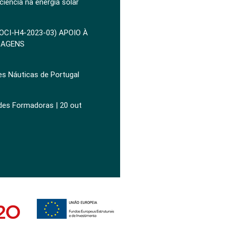
ciência na energia solar
POCI-H4-2023-03) APOIO À
ZAGENS
es Náuticas de Portugal
ades Formadoras | 20 out