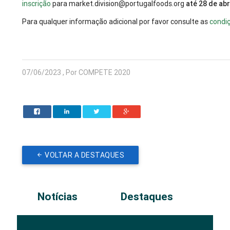
inscrição
para market.division@portugalfoods.org
até 28 de abr
Para qualquer informação adicional por favor consulte as
condi
07/06/2023 , Por COMPETE 2020
VOLTAR A DESTAQUES
Notícias
Destaques