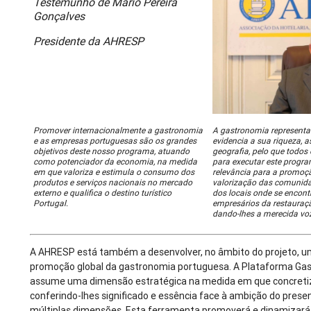
Testemunho de Mário Pereira
Gonçalves
Presidente da AHRESP
Promover internacionalmente a gastronomia
A gastronomia representa 
e as empresas portuguesas são os grandes
evidencia a sua riqueza, a
objetivos deste nosso programa, atuando
geografia, pelo que todo
como potenciador da economia, na medida
para executar este progr
em que valoriza e estimula o consumo dos
relevância para a promoç
produtos e serviços nacionais no mercado
valorização das comunid
externo e qualifica o destino turístico
dos locais onde se encont
Portugal.
empresários da restauraçã
dando-lhes a merecida voz
A AHRESP está também a desenvolver, no âmbito do projeto, um
promoção global da gastronomia portuguesa. A Plataforma Ga
assume uma dimensão estratégica na medida em que concretiza
conferindo-lhes significado e essência face à ambição do pres
múltiplas dimensões. Esta ferramenta promoverá e dinamizará