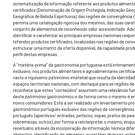
sistematização de informação referente aos produtos aliment
certificados (Denominação de Origem Protegida, Indicação Geog
Geográfica de Bebida Espirituosa) das regiões de convergência (
permita uma catalogação rigorosa dos mesmos, das suas carater
conjunto de elementos de reconhecido valor acrescentado. Adi
identificar e caraterizar as principais empresas nacionais resp
referidos produtos certificados, localizadas nas regiões de con
estruturar uma matriz da oferta disponível, da capacidade produ
perfil destas empresas.
A “matéria-prima” da gastronomia portuguesa está intimamen
exclusivo, nos produtos alimentares e agroalimentares certifi
vasto e riquíssimo património imaterial que resulta da identida
espaços territoriais nacionais, com destaque para as regiões de
reconhece que estes “conteúdos” assumem uma relevância fun
deste património gastronómico e da forma como o mesmo é ent
novos consumidores. Está a ser realizado um levantamento pr
gastronómico português exclusivo das regiões de convergência e
português (aperitivos/ entradas, petiscos, sopas, pratos de peix
sobremesas, outros), por forma a reinterpretar o mesmo, enqua
receituário através da incorporação de informação técnica difer
alimentos, identificação de alérgenos, sugestões diversas, entr