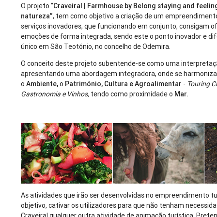
O projeto “
Craveiral | Farmhouse by Belong staying and feelin
natureza”
, tem como objetivo a criação de um empreendimen
serviços inovadores, que funcionando em conjunto, consigam of
emoções de forma integrada, sendo este o ponto inovador e dife
único em São Teotónio, no concelho de Odemira.
O conceito deste projeto subentende-se como uma interpreta
apresentando uma abordagem integradora, onde se harmoniz
o
Ambiente,
o
Património, Cultura e Agroalimentar
-
Touring Cu
Gastronomia e Vinhos,
tendo como proximidade o
Mar.
As atividades que irão ser desenvolvidas no empreendimento t
objetivo, cativar os utilizadores para que não tenham necessida
Craveiral qualquer outra atividade de animação turística. Pre