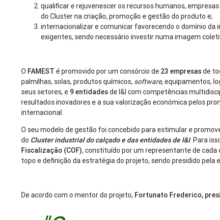
qualificar e rejuvenescer os recursos humanos, empresas
do Cluster na criação, promoção e gestão do produto e;
internacionalizar e comunicar favorecendo o domínio da 
exigentes, sendo necessário investir numa imagem coleti
O
FAMEST
é promovido por um consórcio de
23 empresas
de to
palmilhas, solas, produtos químicos,
software
, equipamentos, log
seus setores, e
9 entidades
de I&I com competências multidisc
resultados inovadores e a sua valorização económica pelos pr
internacional.
O seu modelo de gestão foi concebido para estimular e promov
do
Cluster industrial do calçado e das entidades de I&I
. Para i
Fiscalização (COF)
, constituído por um representante de cada
topo e definição da estratégia do projeto, sendo presidido pel
De acordo com o mentor do projeto,
Fortunato Frederico, pres