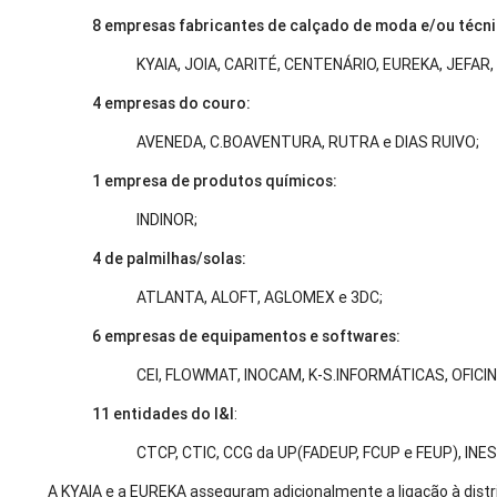
8 empresas fabricantes de calçado de moda e/ou téc
KYAIA, JOIA, CARITÉ, CENTENÁRIO, EUREKA, JEFAR
4 empresas do couro:
AVENEDA, C.BOAVENTURA, RUTRA e DIAS RUIVO;
1 empresa de produtos químicos:
INDINOR;
4 de palmilhas/solas:
ATLANTA, ALOFT, AGLOMEX e 3DC;
6 empresas de equipamentos e softwares:
CEI, FLOWMAT, INOCAM, K-S.INFORMÁTICAS, OFICI
11 entidades do I&I
:
CTCP, CTIC, CCG da UP(FADEUP, FCUP e FEUP), INESC
A KYAIA e a EUREKA asseguram adicionalmente a ligação à distribu