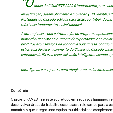
"O
apoio do COMPETE 2020 é fundamental para estimu
Investigação, desenvolvimento e Inovação (IDI), identifica
Português do Calçado e Moda para 2020, contribuindo par
referência fundamental a nível Mundial.
A abrangência e boa estruturação do programa operacion
primordial consiste no aumento de exportações e na maior
produtos e/ou serviços da economia portuguesa, contribui 
estratégia de desenvolvimento do Cluster do Calçado, bas
entidades de IDI e na especialização inteligente, visando 
paradigmas emergentes, para atingir uma maior internacio
Consórcio
O projeto
FAMEST
investe sobretudo em
recursos humanos
, r
desenvolver áreas de trabalho essenciais e relevantes para a e
consórcio
que integra uma equipa multidisciplinar, complementa