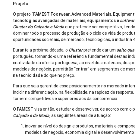
Projeto
O projeto “
FAMEST Footwear, Advanced Materials, Equipment’
tecnologias avançadas de materiais, equipamentos e
softwar
Cluster do Calçado e Moda
que pretende ser competitivo, tendo 
dominar todo o processo de produção e o ciclo de vida do produt
oportunidades societais, de mercado, tecnológicas, a indústria 4
Durante a próxima década, o
Cluster
pretende dar um
salto qua
português, tornando-o uma referência fundamental destas indúst
criatividade da oferta portuguesa, ao nível dos materiais, dos 
modelos de negócio, permitirão “entrar” em segmentos de mer
na tecnicidade
do que no preço.
Para que seja garantido esse posicionamento no mercado inter
incidir na diferenciação, na flexibilidade, na rapidez de respos
tornem competitivos e superiores aos da concorrência.
O
FAMEST
visa então, estudar e desenvolver, de acordo com o p
Calçado e da Moda,
as seguintes áreas de atuação:
inovar ao nível do design e produtos, materiais e compo
modelos de negócio, economia digital e desenvolvimento 