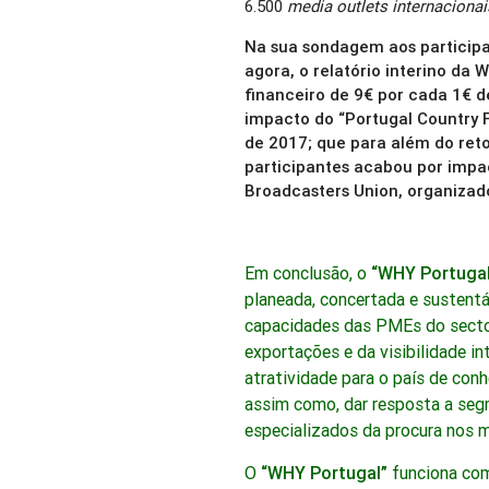
6.500
media outlets internacionai
Na sua sondagem aos participa
agora, o relatório interino da
financeiro de 9€ por cada 1€ 
impacto do “Portugal Country
de 2017; que para além do reto
participantes acabou por imp
Broadcasters Union, organizado
Em conclusão, o
“WHY Portugal
planeada, concertada e sustent
capacidades das PMEs do sector
exportações e da visibilidade i
atratividade para o país de con
assim como, dar resposta a seg
especializados da procura nos m
O
“WHY Portugal”
funciona com