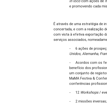
in loco
com ações de
n
e promovendo cada mis
É através de uma estratégia de in
concertada, e com a realização de
com vista à efetiva exportação d
serviços associados, nomeadam
- 6 ações de prospeçã
Unidos, Alemanha, Fran
- Acordos com os festi
benefício dos profission
um conjunto de registos
MaMA Festiva & Confer
conferências profission
- 12
Workshops
/ eve
- 2 missões inversas;