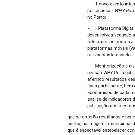
- 1 novo evento inter
portuguesa -
WHY Port
no Porto;
-
1 Plataforma Digita
desenvolvida segundo 
arte atual, incluindo a
plataformas móveis (
r
utilizador interessado;
- Monitorização e dis
missão WHY Portugal se
aferindo resultados de
cada participante, bem
económicos de cada mi
análise de indicadores 
publicação dos mesmos 
que se obterão resultados e bene
sector, na imagem internacional d
que é espectável estabelecer con