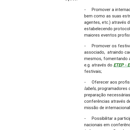
- Promover a internac
bem como as suas estru
agentes, etc.) através 
estabelecendo protocol
maiores eventos profis
- Promover os festivai
associado, atraindo cad
mesmos, fomentando a 
e.g. através do
ETEP - 
festivais;
- Oferecer aos profis
labels
, programadores d
preparação necessária
conferências através d
missão de internacional
- Possibilitar a partic
nacionais em conferênci