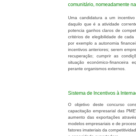
comunitário, nomeadamente na
Uma candidatura a um incentivo 
daquilo que é a atividade corre
potencia ganhos claros de competi
critérios de elegibilidade de ca
por exemplo a autonomia financeir
incentivos anteriores; serem emp
recuperação; cumprir as condiçõ
situação económico-financeira e
perante organismos externos.
Sistema de Incentivos à Intern
O objetivo deste concurso con
capacitação empresarial das PME'
aumento das exportações atravé
modelos empresariais e de process
fatores imateriais da competitivid