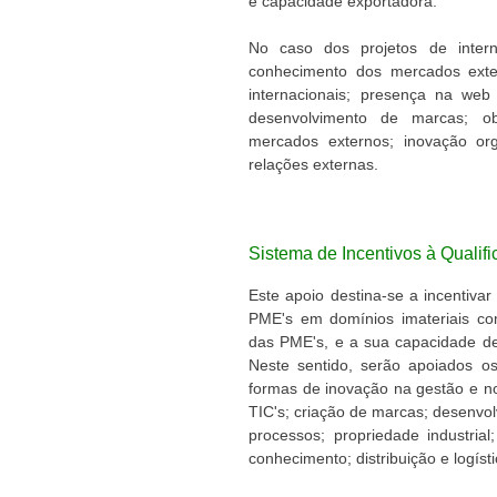
e capacidade exportadora.
No caso dos projetos de intern
conhecimento dos mercados ext
internacionais; presença na web (
desenvolvimento de marcas; obt
mercados externos; inovação org
relações externas.
Sistema de Incentivos à Qualif
Este apoio destina-se a incentivar
PME's em domínios imateriais co
das PME's, e a sua capacidade de
Neste sentido, serão apoiados o
formas de inovação na gestão e nos
TIC's; criação de marcas; desenvol
processos; propriedade industrial;
conhecimento; distribuição e logíst