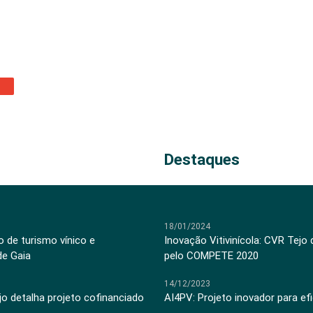
Destaques
18/01/2024
 de turismo vínico e
Inovação Vitivinícola: CVR Tejo
de Gaia
pelo COMPETE 2020
14/12/2023
jo detalha projeto cofinanciado
AI4PV: Projeto inovador para efi