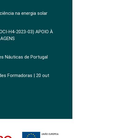
ciência na energia solar
POCI-H4-2023-03) APOIO À
ZAGENS
es Náuticas de Portugal
ades Formadoras | 20 out