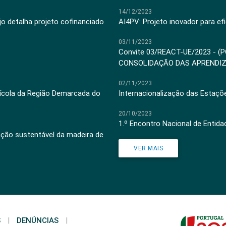
14/12/2023
jo detalha projeto cofinanciado
AI4PV: Projeto inovador para efi
03/11/2023
Convite 03/REACT-UE/2023 - (
CONSOLIDAÇÃO DAS APRENDI
02/11/2023
inícola da Região Demarcada do
Internacionalização das Estaçõ
20/10/2023
1.º Encontro Nacional de Entid
ação sustentável da madeira de
VER MAIS
S
|
DENÚNCIAS
|