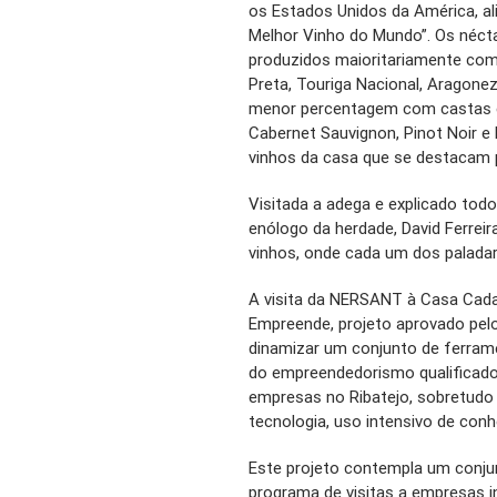
os Estados Unidos da América, ali
Melhor Vinho do Mundo”. Os néctar
produzidos maioritariamente com
Preta, Touriga Nacional, Aragonez,
menor percentagem com castas e
Cabernet Sauvignon, Pinot Noir e 
vinhos da casa que se destacam pe
Visitada a adega e explicado tod
enólogo da herdade, David Ferreir
vinhos, onde cada um dos palada
A visita da NERSANT à Casa Cadav
Empreende, projeto aprovado pel
dinamizar um conjunto de ferram
do empreendedorismo qualificado 
empresas no Ribatejo, sobretudo 
tecnologia, uso intensivo de conhe
Este projeto contempla um conju
programa de visitas a empresas i