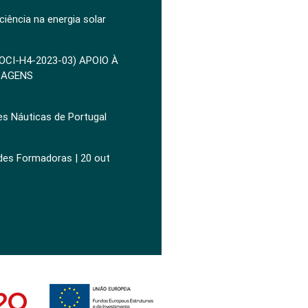
ciência na energia solar
POCI-H4-2023-03) APOIO À
ZAGENS
es Náuticas de Portugal
ades Formadoras | 20 out