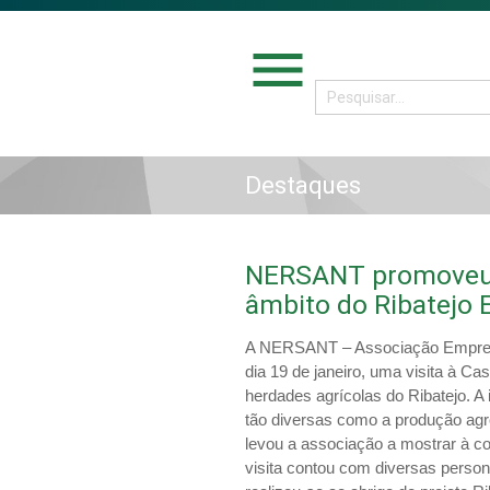
menu
Destaques
NERSANT promoveu v
âmbito do Ribatejo
A NERSANT – Associação Empresa
dia 19 de janeiro, uma visita à C
herdades agrícolas do Ribatejo. 
tão diversas como a produção agrof
levou a associação a mostrar à 
visita contou com diversas persona