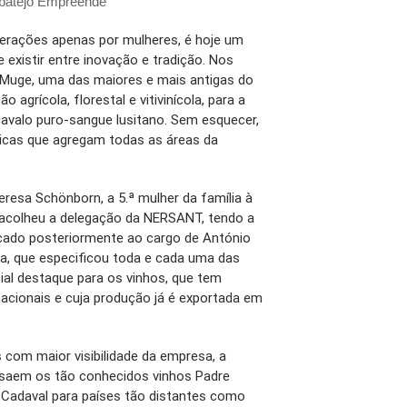
Ribatejo Empreende
gerações apenas por mulheres, é hoje um
 existir entre inovação e tradição. Nos
 Muge, uma das maiores e mais antigas do
 agrícola, florestal e vitivinícola, para a
 cavalo puro-sangue lusitano. Sem esquecer,
sticas que agregam todas as áreas da
resa Schönborn, a 5.ª mulher da família à
, acolheu a delegação da NERSANT, tendo a
cado posteriormente ao cargo de António
sa, que especificou toda e cada uma das
ial destaque para os vinhos, que tem
nacionais e cuja produção já é exportada em
 com maior visibilidade da empresa, a
e saem os tão conhecidos vinhos Padre
 Cadaval para países tão distantes como