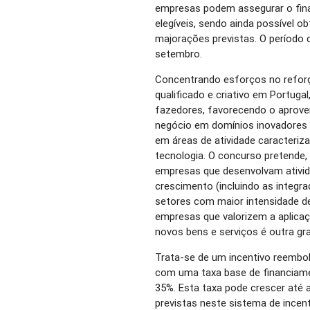
empresas podem assegurar o fin
elegíveis, sendo ainda possível 
majorações previstas. O período d
setembro.
Concentrando esforços no refor
qualificado e criativo em Portuga
fazedores, favorecendo o aprove
negócio em domínios inovadores 
em áreas de atividade caracteriz
tecnologia. O concurso pretende, p
empresas que desenvolvam ativi
crescimento (incluindo as integrad
setores com maior intensidade d
empresas que valorizem a aplica
novos bens e serviços é outra g
Trata-se de um incentivo reembol
com uma taxa base de financiame
35%. Esta taxa pode crescer até
previstas neste sistema de incen