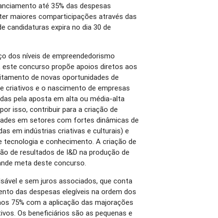
anciamento até 35% das despesas
obter maiores comparticipações através das
e candidaturas expira no dia 30 de
ço dos níveis de empreendedorismo
l, este concurso propõe apoios diretos aos
itamento de novas oportunidades de
e criativos e o nascimento de empresas
adas pela aposta em alta ou média-alta
or isso, contribuir para a criação de
dades em setores com fortes dinâmicas de
as em indústrias criativas e culturais) e
e tecnologia e conhecimento. A criação de
ção de resultados de I&D na produção de
rande meta deste concurso.
sável e sem juros associados, que conta
nto das despesas elegíveis na ordem dos
 aos 75% com a aplicação das majorações
tivos. Os beneficiários são as pequenas e