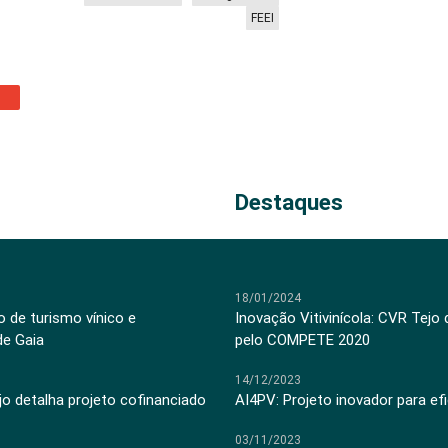
FEEI
Destaques
18/01/2024
 de turismo vínico e
Inovação Vitivinícola: CVR Tejo
de Gaia
pelo COMPETE 2020
14/12/2023
jo detalha projeto cofinanciado
AI4PV: Projeto inovador para efi
03/11/2023