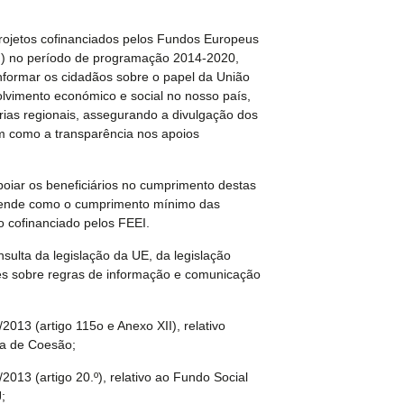
rojetos cofinanciados pelos Fundos Europeus
I) no
período de programação 2014-2020,
informar os cidadãos sobre o papel da União
lvimento económico e social no nosso país,
ias regionais,
assegurando a divulgação dos
em como a transparência nos apoios
poiar os beneficiários no cumprimento destas
ntende como
o cumprimento mínimo das
o cofinanciado pelos FEEI.
ulta da legislação da UE, da legislação
es sobre regras de
informação e comunicação
013 (artigo 115o e Anexo XII), relativo
ca de Coesão;
013 (artigo 20.º), relativo ao Fundo Social
;