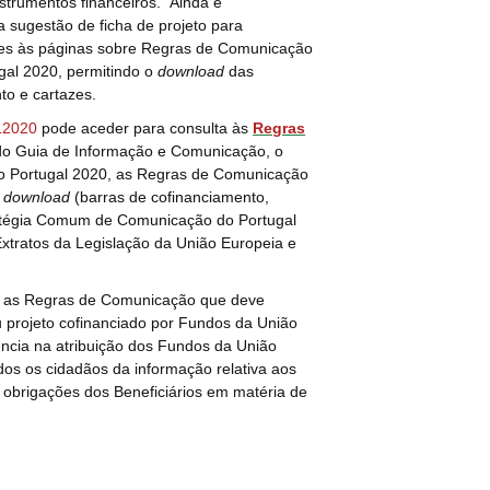
instrumentos financeiros.
Ainda é
a sugestão de ficha de projeto para
ções às páginas sobre Regras de Comunicação
gal 2020, permitindo o
download
das
to e cartazes.
2020
pode aceder para consulta às
Regras
do Guia de Informação e Comunicação, o
do Portugal 2020, as Regras de Comunicação
a
download
(barras de cofinanciamento,
tratégia Comum de Comunicação do Portugal
tratos da Legislação da União Europeia e
as as Regras de Comunicação que deve
eu projeto cofinanciado por Fundos da União
rência na atribuição dos Fundos da União
dos os cidadãos da informação relativa aos
obrigações dos Beneficiários em matéria de