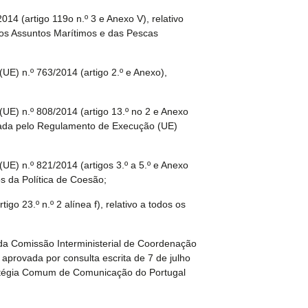
14 (artigo 119o n.º 3 e Anexo V), relativo
os Assuntos
Marítimos e das Pescas
E) n.º 763/2014 (artigo 2.º e Anexo),
E) n.º 808/2014 (artigo 13.º no 2 e Anexo
dada pelo
Regulamento de Execução (UE)
E) n.º 821/2014 (artigos 3.º a 5.º e Anexo
os da Política de
Coesão
;
tigo 23.º n.º 2 alínea f), relativo a todos os
da Comissão Interministerial de Coordenação
, aprovada por
consulta escrita de 7 de julho
atégia Comum de Comunicação do Portugal