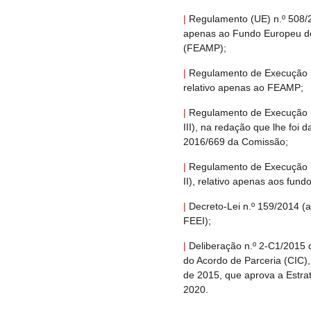
|
Regulamento (UE) n.º 508/20
apenas ao Fundo Europeu d
(FEAMP);
|
Regulamento de Execução (U
relativo apenas ao FEAMP;
|
Regulamento de Execução (U
III), na redação que lhe foi 
2016/669 da Comissão;
|
Regulamento de Execução (U
II), relativo apenas aos fund
|
Decreto-Lei n.
º 159/2014 (ar
FEEI);
|
Deliberação n.
º 2-C1/2015 
do Acordo de Parceria (CIC)
de 2015, que aprova a Estr
2020.