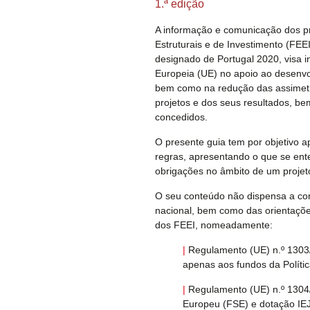
1.ª edição
A informação e comunicação dos p
Estruturais e de Investimento (FEE
designado de Portugal 2020, visa 
Europeia
(UE) no apoio ao desenvo
bem como na redução das assimetr
projetos e dos seus resultados, b
concedidos.
O presente guia tem por objetivo a
regras, apresentando o que se e
obrigações no âmbito de um projet
O seu conteúdo não dispensa a cons
nacional, bem como das orientaçõ
dos FEEI, nomeadamente:
|
Regulamento (UE) n.º 1303/2
apenas aos fundos da Políti
|
Regulamento (UE) n.º 1304/2
Europeu (FSE) e dotação IEJ