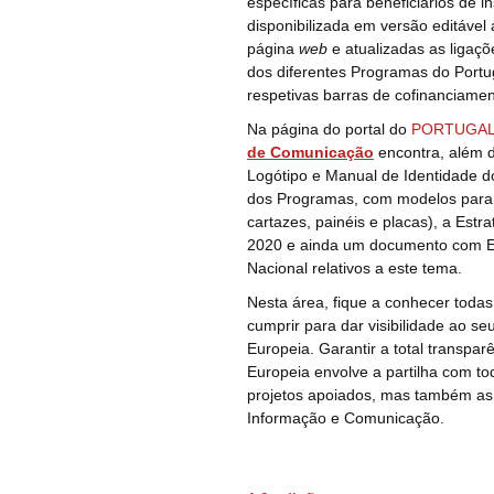
específicas para beneficiários de 
disponibilizada em versão editável 
página
web
e atualizadas as liga
dos diferentes Programas do Portu
respetivas barras de cofinanciamen
Na página do portal do
PORTUGAL
de Comunicação
encontra, além 
Logótipo e Manual de Identidade 
dos Programas, com modelos par
cartazes, painéis e placas), a Es
2020 e ainda um documento com Ex
Nacional relativos a este tema.
Nesta área, fique a conhecer tod
cumprir para dar visibilidade ao s
Europeia.
Garantir a total transpa
Europeia envolve a partilha com to
projetos apoiados, mas também as 
Informação e Comunicação.