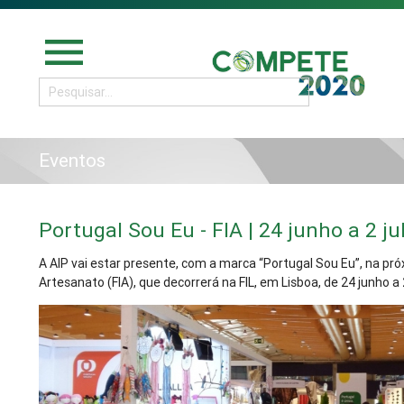
menu
Eventos
Portugal Sou Eu - FIA | 24 junho a 2 ju
A AIP vai estar presente, com a marca “Portugal Sou Eu”, na pró
Artesanato (FIA), que decorrerá na FIL, em Lisboa, de 24 junho a 2