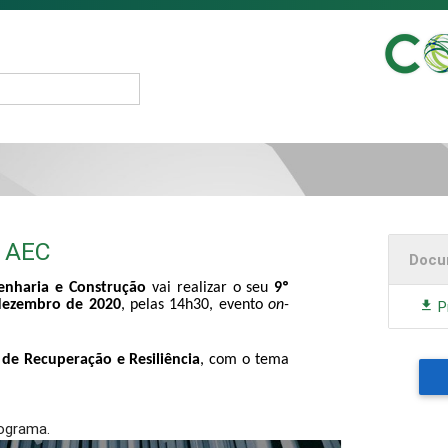
r AEC
Docu
genharia e Construção
vai realizar o seu
9º
P
 dezembro de 2020
, pelas 14h30, evento
on-
 de Recuperação e Resiliência
, com o tema
ograma.