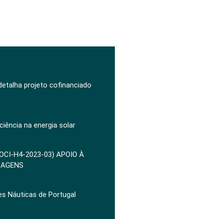
 detalha projeto cofinanciado
ciência na energia solar
POCI-H4-2023-03) APOIO À
ZAGENS
es Náuticas de Portugal