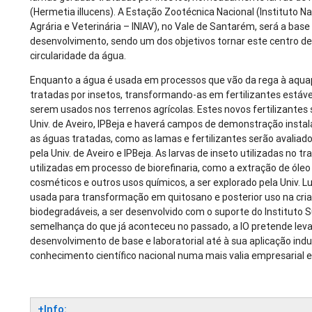
(Hermetia illucens). A Estação Zootécnica Nacional (Instituto N
Agrária e Veterinária – INIAV), no Vale de Santarém, será a bas
desenvolvimento, sendo um dos objetivos tornar este centro 
circularidade da água.
Enquanto a água é usada em processos que vão da rega à aqua
tratadas por insetos, transformando-as em fertilizantes estáve
serem usados nos terrenos agrícolas. Estes novos fertilizantes 
Univ. de Aveiro, IPBeja e haverá campos de demonstração insta
as águas tratadas, como as lamas e fertilizantes serão avalia
pela Univ. de Aveiro e IPBeja. As larvas de inseto utilizadas no
utilizadas em processo de biorefinaria, como a extração de óleo
cosméticos e outros usos químicos, a ser explorado pela Univ. Lu
usada para transformação em quitosano e posterior uso na cria
biodegradáveis, a ser desenvolvido com o suporte do Instituto S
semelhança do que já aconteceu no passado, a IO pretende leva
desenvolvimento de base e laboratorial até à sua aplicação indu
conhecimento científico nacional numa mais valia empresarial e
+Info: