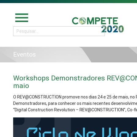
menu
Eventos
Workshops Demonstradores REV@CON
maio
O REV@CONSTRUCTION promove nos dias 24 e 25 de maio, no P
Demonstradores, para conhecer os mais recentes desenvolvimen
“Digital Construction Revolution – REV@CONSTRUCTION”, Co-f