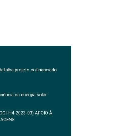
 detalha projeto cofinanciado
ciência na energia solar
POCI-H4-2023-03) APOIO À
ZAGENS