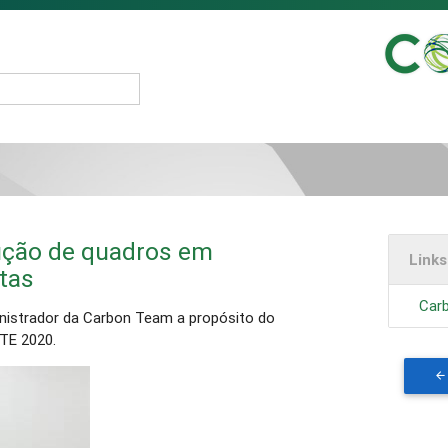
ução de quadros em
Link
etas
Car
nistrador da Carbon Team a propósito do
TE 2020.