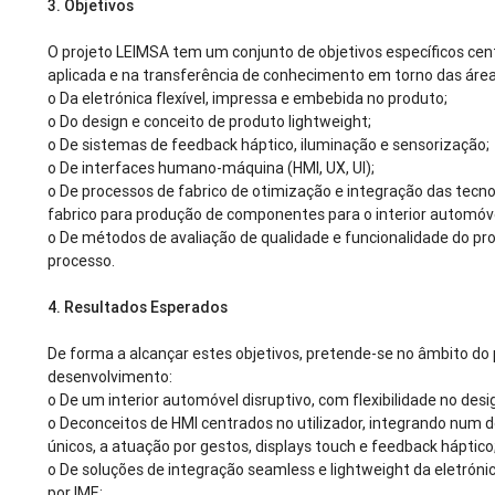
3. Objetivos
O projeto LEIMSA tem um conjunto de objetivos específicos ce
aplicada e na transferência de conhecimento em torno das área
o
Da eletrónica flexível, impressa e embebida no produto;
o
Do design e conceito de produto lightweight;
o
De sistemas de feedback háptico, iluminação e sensorização;
o
De interfaces humano-máquina (HMI, UX, UI);
o
De processos de fabrico de otimização e integração das tecno
fabrico para produção de componentes para o interior automóv
o
De métodos de avaliação de qualidade e funcionalidade do pr
processo.
4. Resultados Esperados
De forma a alcançar estes objetivos, pretende-se no âmbito do
desenvolvimento:
o
De um interior automóvel disruptivo, com flexibilidade no desi
o
Deconceitos de HMI centrados no utilizador, integrando num
únicos, a atuação por gestos, displays touch e feedback háptico
o
De soluções de integração seamless e lightweight da eletrónic
por IME;