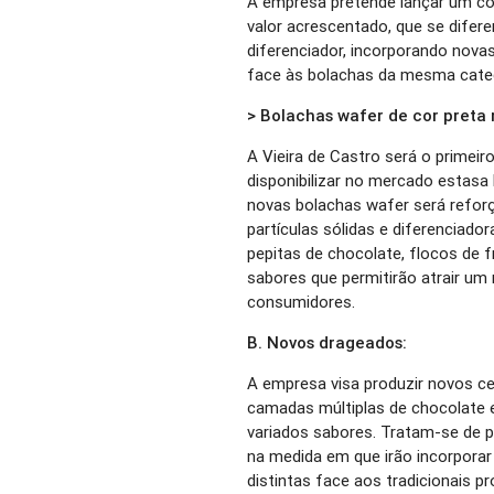
A empresa pretende lançar um con
valor acrescentado, que se diferen
diferenciador, incorporando nov
face às bolachas da mesma cate
> Bolachas wafer de cor pret
A Vieira de Castro será o primeir
disponibilizar no mercado estasa 
novas bolachas wafer será reforç
partículas sólidas e diferenciad
pepitas de chocolate, flocos de 
sabores que permitirão atrair um
consumidores.
B. Novos drageados:
A empresa visa produzir novos c
camadas múltiplas de chocolate e
variados sabores. Tratam-se de 
na medida em que irão incorporar 
distintas face aos tradicionais pr