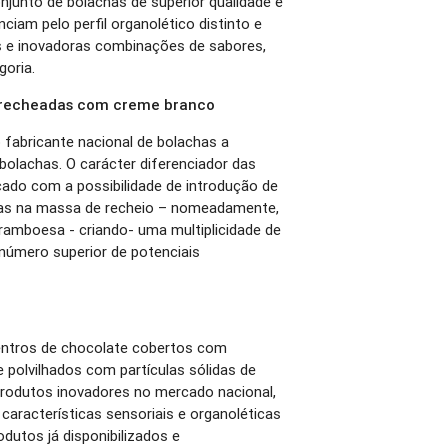
junto de bolachas de superior qualidade e
ciam pelo perfil organolético distinto e
as e inovadoras combinações de sabores,
goria.
a recheadas com creme branco
o fabricante nacional de bolachas a
bolachas. O carácter diferenciador das
ado com a possibilidade de introdução de
oras na massa de recheio – nomeadamente,
framboesa - criando- uma multiplicidade de
 número superior de potenciais
entros de chocolate cobertos com
 polvilhados com partículas sólidas de
produtos inovadores no mercado nacional,
características sensoriais e organoléticas
odutos já disponibilizados e