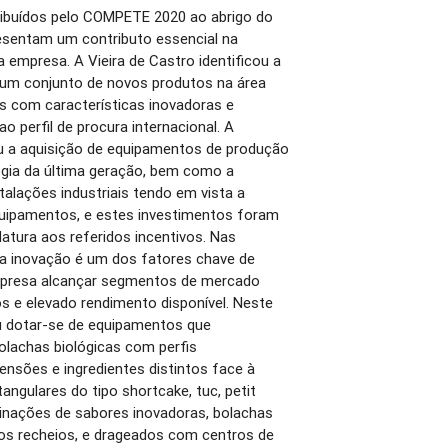
tribuídos pelo COMPETE 2020 ao abrigo do
esentam um contributo essencial na
 empresa. A Vieira de Castro identificou a
 um conjunto de novos produtos na área
s com características inovadoras e
o perfil de procura internacional. A
u a aquisição de equipamentos de produção
gia da última geração, bem como a
talações industriais tendo em vista a
quipamentos, e estes investimentos foram
tura aos referidos incentivos. Nas
 a inovação é um dos fatores chave de
mpresa alcançar segmentos de mercado
 e elevado rendimento disponível. Neste
u dotar-se de equipamentos que
olachas biológicas com perfis
ensões e ingredientes distintos face à
tangulares do tipo shortcake, tuc, petit
nações de sabores inovadoras, bolachas
ios recheios, e drageados com centros de