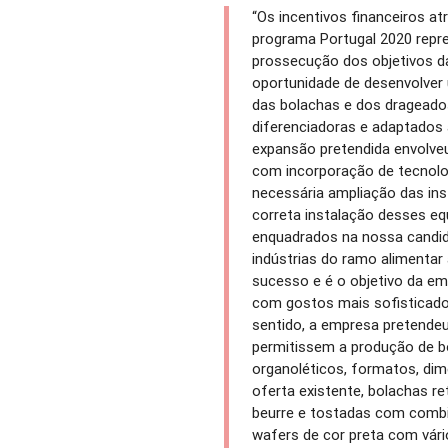
“Os incentivos financeiros a
programa Portugal 2020 repr
prossecução dos objetivos da
oportunidade de desenvolver
das bolachas e dos drageado
diferenciadoras e adaptados a
expansão pretendida envolve
com incorporação de tecnolo
necessária ampliação das ins
correta instalação desses e
enquadrados na nossa candida
indústrias do ramo alimentar
sucesso e é o objetivo da e
com gostos mais sofisticados
sentido, a empresa pretende
permitissem a produção de b
organoléticos, formatos, dim
oferta existente, bolachas re
beurre e tostadas com combi
wafers de cor preta com vár