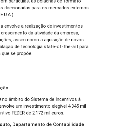
com partículas; as bolachas de formato
cas direcionadas para os mercados externos
.U.A.).
 envolve a realização de investimentos
 crescimento da atividade da empresa,
lações, assim como a aquisição de novos
alação de tecnologia state-of-the-art para
 que se propõe.
ação
 no âmbito do Sistema de Incentivos à
envolve um investimento elegível 4.345 mil
ntivo FEDER de 2.172 mil euros.
outo, Departamento de Contabilidade