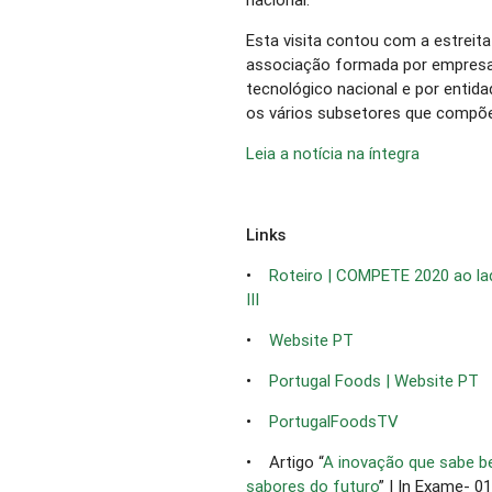
Esta visita contou com a estreit
associação formada por empresas
tecnológico nacional e por entid
os vários subsetores que compõ
Leia a notícia na íntegra
Links
•
Roteiro | COMPETE 2020 ao lado
III
•
Website PT
•
Portugal Foods | Website PT
•
PortugalFoodsTV
• Artigo “
A inovação que sabe b
sabores do futuro
” | In Exame- 0