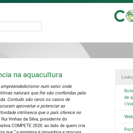
ncia na aquacultura
Link
e empreendedorismo num setor onde
Rot
tivas naturais que lhe são conferidas pela
de q
iada. Contudo são raros os casos de
| Vol
ocuram aproveitar e potenciar as
ividade intrínseca que o país oferece no
Web
e Rui Vinhas da Silva, presidente do
iativa COMPETE 2020: ao lado de quem cria
Port
nta que “
a empresa é inovadora e procura