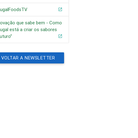
tugalFoodsTV
inovação que sabe bem - Como
ugal está a criar os sabores
uturo”
VOLTAR A NEWSLETTER