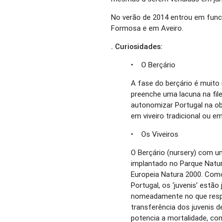
No verão de 2014 entrou em funci
Formosa e em Aveiro.
. Curiosidades:
• O Berçário
A fase do berçário é muito 
preenche uma lacuna na file
autonomizar Portugal na ob
em viveiro tradicional ou e
• Os Viveiros
O Berçário (nursery) com u
implantado no Parque Natur
Europeia Natura 2000. Como
Portugal, os ‘juvenis’ estã
nomeadamente no que respe
transferência dos juvenis 
potencia a mortalidade, co