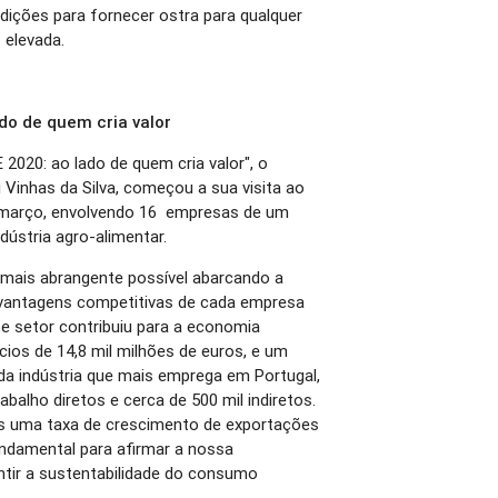
ições para fornecer ostra para qualquer
 elevada.
do de quem cria valor
2020: ao lado de quem cria valor", o
Vinhas da Silva, começou a sua visita ao
e março, envolvendo 16 empresas de um
ndústria agro-alimentar.
o mais abrangente possível abarcando a
s vantagens competitivas de cada empresa
e setor contribuiu para a economia
ios de 14,8 mil milhões de euros, e um
nda indústria que mais emprega em Portugal,
balho diretos e cerca de 500 mil indiretos.
s uma taxa de crescimento de exportações
undamental para afirmar a nossa
antir a sustentabilidade do consumo