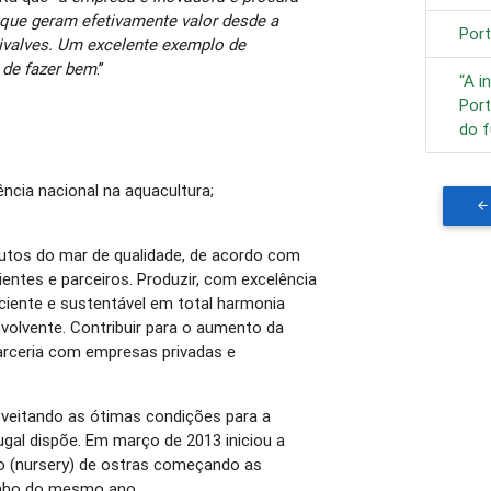
r que geram efetivamente valor desde a
Por
ivalves. Um excelente exemplo de
de fazer bem
.”
“A 
Port
do f
ência nacional na aquacultura;
tos do mar de qualidade, de acordo com
entes e parceiros. Produzir, com excelência
iciente e sustentável em total harmonia
olvente. Contribuir para o aumento da
arceria com empresas privadas e
roveitando as ótimas condições para a
ugal dispõe. Em março de 2013 iniciou a
o (nursery) de ostras começando as
nho do mesmo ano.