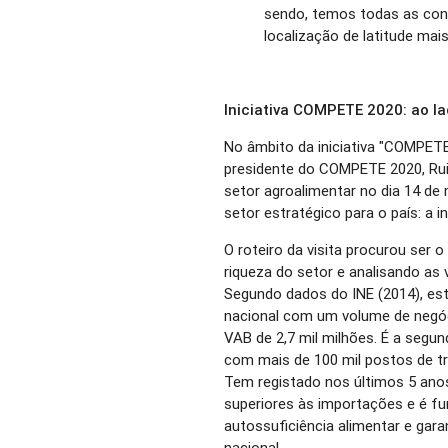
sendo, temos todas as cond
localização de latitude mais
Iniciativa COMPETE 2020: ao la
No âmbito da iniciativa "COMPETE 
presidente do COMPETE 2020, Rui 
setor agroalimentar no dia 14 d
setor estratégico para o país: a i
O roteiro da visita procurou ser 
riqueza do setor e analisando a
Segundo dados do INE (2014), est
nacional com um volume de negóc
VAB de 2,7 mil milhões. É a segu
com mais de 100 mil postos de tra
Tem registado nos últimos 5 ano
superiores às importações e é f
autossuficiência alimentar e gar
nacional.