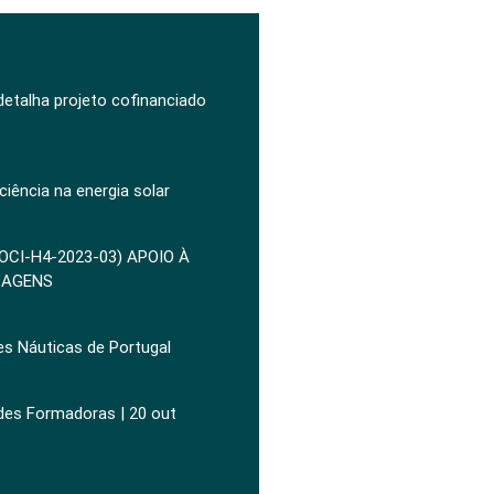
 detalha projeto cofinanciado
ciência na energia solar
POCI-H4-2023-03) APOIO À
ZAGENS
es Náuticas de Portugal
ades Formadoras | 20 out