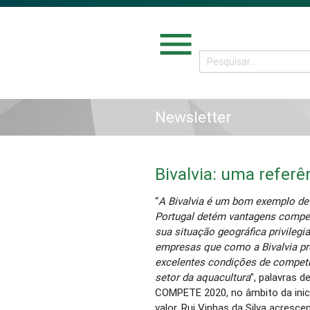
menu
Newsletter
Bivalvia: uma referê
“
A Bivalvia é um bom exemplo d
Portugal detém vantagens competi
sua situação geográfica privileg
empresas que como a Bivalvia pr
excelentes condições de competit
setor da aquacultura
”, palavras d
COMPETE 2020, no âmbito da inic
valor. Rui Vinhas da Silva acresce